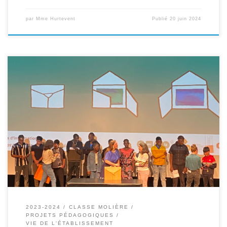
par
Mme Hurtevent
Publié
20 juin 2024
Jeudi 13 juin, les élèves de la classe Molière-NSA ont reçu un prix
pour leur kamishibaï « En quoi est faite la lune ? » Retour sur
l’histoire de cette victoire… Les élèves de la classe Molière-NSA
ont participé cette année au concours de kamishibaï plurilingue
organisé par l’association DULALA. Un kamishibaï […]
2023-2024
CLASSE MOLIÈRE
PROJETS PÉDAGOGIQUES
VIE DE L'ÉTABLISSEMENT