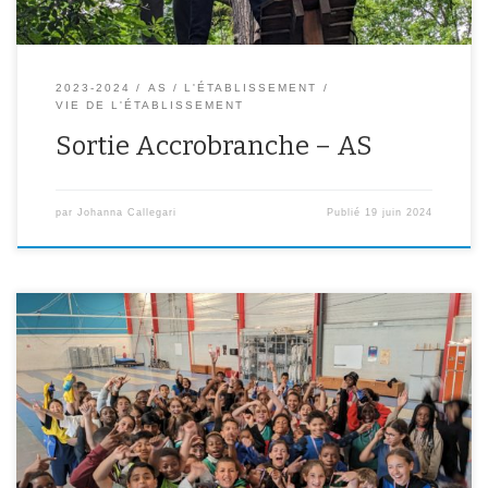
2023-2024
AS
L'ÉTABLISSEMENT
VIE DE L'ÉTABLISSEMENT
Sortie Accrobranche – AS
par
Johanna Callegari
Publié
19 juin 2024
Une vingtaine d’élèves de chaque niveau de classe ont été
sélectionnés pour participer aux Olympiades des collèges et ainsi
défier leurs camarades d’autres collèges d’Ivry sous la forme de
rencontres et de découvertes sportives. Ils ont ainsi pu pratiquer le
kinball, la balle aux prisonniers, le tchoukball, poules renards
vipères, […]