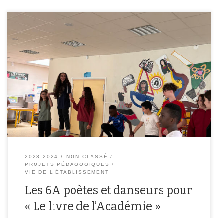
Les élèves de 6A ont eu la chance de participer au dispositif « Le
livre de l’Académie ». Accompagnés par l’écrivain Bernard
Chambaz, ils ont composé un long poème collectif sur le thème
« Faire équipe ensemble ». Ils ont dû beaucoup lire, beaucoup
écrire et réécrire, faire des recherches sur les athlètes hors […]
2023-2024
NON CLASSÉ
PROJETS PÉDAGOGIQUES
VIE DE L'ÉTABLISSEMENT
Les 6A poètes et danseurs pour
« Le livre de l’Académie »