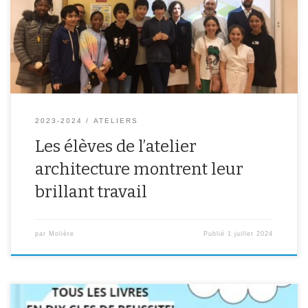
d’une restitution finale. Vous pouvez observer leurs productions à
la suite de cet article.Bravo à eux et à leur professeur ! Le travail
de Pol, en 4ème : Le […]
2023-2024
ATELIERS
Les élèves de l’atelier
architecture montrent leur
brillant travail
par
Molière
Publié
1 juillet 2024