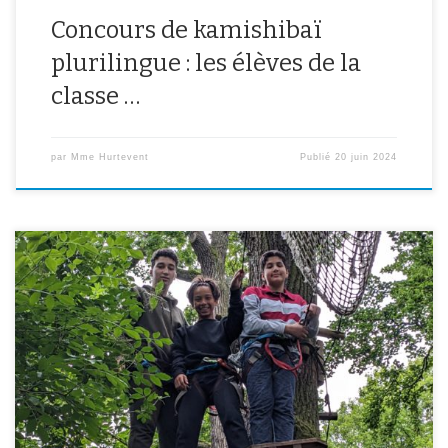
Concours de kamishibaï
plurilingue : les élèves de la
classe …
par
Mme Hurtevent
Publié
20 juin 2024
46 élèves de l’Association Sportive ont participé à la sortie de fin
d’année à l’accrobranche du parc floral de Vincennes. Certains ont
découvert l’activité en commençant par le parcours jaune,
d’autres déjà aguerris sont même allés jusqu’au parcours rouge à
10m de hauteur! Des photos sont disponibles ci-dessous.