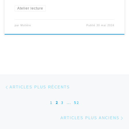
Atelier lecture
par
Molière
Publié
30 mai 2024
Navigation dans les articles
Articles plus récents
ARTICLES PLUS RÉCENTS
1
2
3
…
52
Ar
ARTICLES PLUS ANCIENS