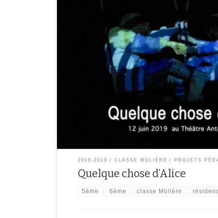
Tout au long de cette année, quatre classes du collèg
Molière) ont participé à un projet d’envergure avec la
collabore avec le théâtre Antoine Vitez et était en rés
Chaque classe a crée des installations sonores et plast
2018-2019
CLASSE MOLIÈRE
PROJETS PÉD
Quelque chose d’Alice
5ème
6ème
classe Molière
résidenc