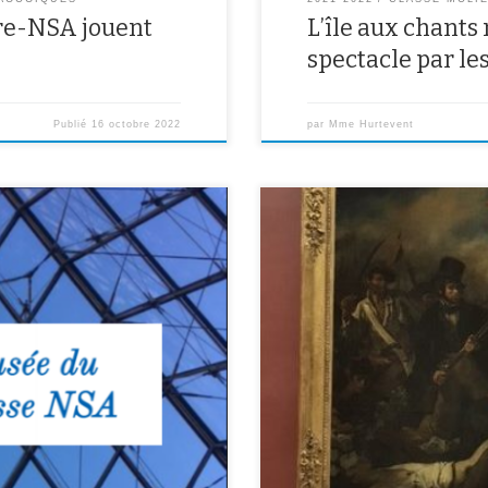
ère-NSA jouent
L’île aux chant
spectacle par le
Publié
16 octobre 2022
par
Mme Hurtevent
Lundi 31 janvier dernier, les élè
! Le guide du musée du Louvre de
admirer les chefs d’œuvre du m
 Creator
l’antiquité au XVIIème siècle av
Léonard de Vinci, La Liberté gui