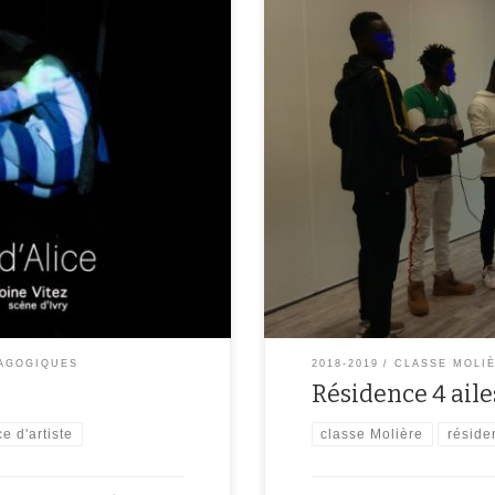
e Molière (6ème, 5ème et classe
Dans le cadre de la résidence d’a
 compagnie Quatre Ailes qui
histoire pour une nouvelle Alice, 
idence dans notre collège.
racontée qu’avec des sons. Aujour
iques, […]
leur récit. Rendez-vous le 12 […]
AGOGIQUES
2018-2019
CLASSE MOLI
Résidence 4 aile
e d'artiste
classe Molière
réside