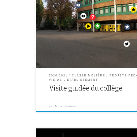
Les élèves de la classe Molière-NSA ont réalisé une visi
collège à travers des photos, de courtes descriptions 
Pour suivre cette visite interactive, c’est ici :
https://www.thinglink.com/scene/13655908342332129
2020-2021
CLASSE MOLIÈRE
PROJETS PÉD
VIE DE L'ÉTABLISSEMENT
Visite guidée du collège
par
Mme Hurtevent