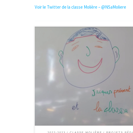
Voir le Twitter de la classe Molière – @NSaMoliere
Après avoir travaillé sur le court-métrage de Chenghua
élèves ont travaillé sur le texte de Prévert « Le Cancre
scène.
2022-2023
CLASSE MOLIÈRE
PROJETS PÉD