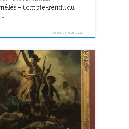
s mêlés – Compte-rendu du
s …
Publié
16 mars 2022
ves de la classe NSA se sont rendus au Louvre pour
usée. Au programme, des œuvres majeures de
ec notamment La victoire de Samothrace, la Joconde de
dant le peuple de […]