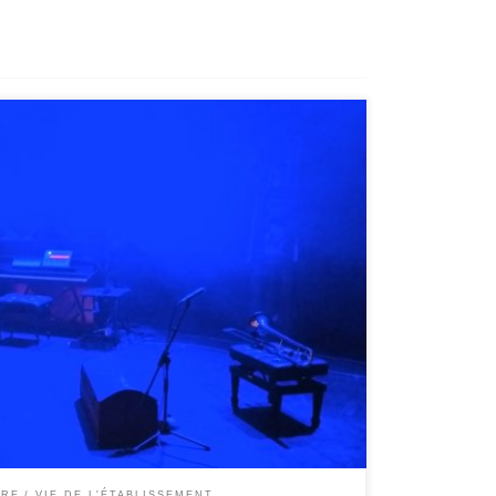
 On sort du collège Molière. Tourner à gauche. Tourner à
 gauche dans la rue Raspail. Au carrefour tourner à
a salle de théâtre est à Ivry. C’est une salle de théâtre.
ÈRE
VIE DE L'ÉTABLISSEMENT