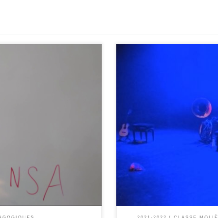
L’itinéraire pour aller au théâtre
 Yang inspiré par le poème, les
droite. Aller tout droit. Tourner à
 » en le mettant en voix et en
gauche. On est arrivé au théâtre. L
Nous avons […]
AGOGIQUES
2021-2022
CLASSE MOLI