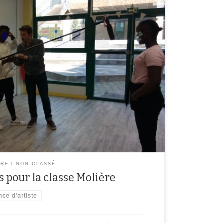
rtiste, les élèves de la classe Molière ont inventé une
après celle de Lewis Caroll. Cette histoire ne sera
d’hui les élèves ont produit et capturé les sons de
ÈRE
NON CLASSÉ
s pour la classe Molière
nce d'artiste