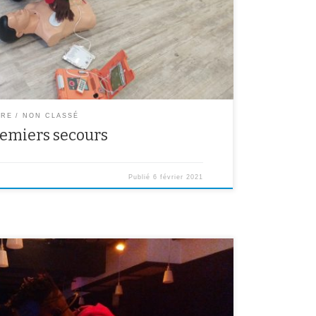
spire […]
ÈRE
NON CLASSÉ
remiers secours
Publié
6 février 2021