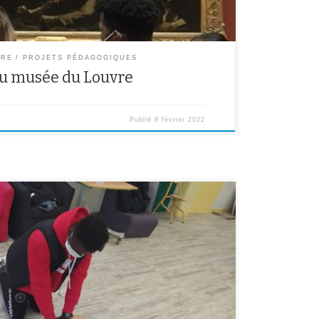
ÈRE
PROJETS PÉDAGOGIQUES
u musée du Louvre
Publié
8 février 2022
nneuse, Mme Callegari et M. Prévôt on a appris ce
elqu’un est inconscient. mettre en sécurité appeler les
ourir = aider quelqu’unSi la victime est inconsciente,