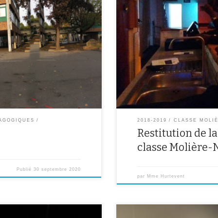
Mercredi 12 juin a eu lieu la resti
te des lieux importants de leur
Ailes : toutes les œuvres créées p
et des enregistrements audio.
théâtre Antoine Vitez et à l’esp
Vous pouvez le découvrir ici : 
31
v=BB0hU_7qvMc&feature=youtu.b
AGOGIQUES
2018-2019
CLASSE MOLI
Restitution de la
classe Molière
Publié
30 septembre 2020
par
Mme Hurtevent