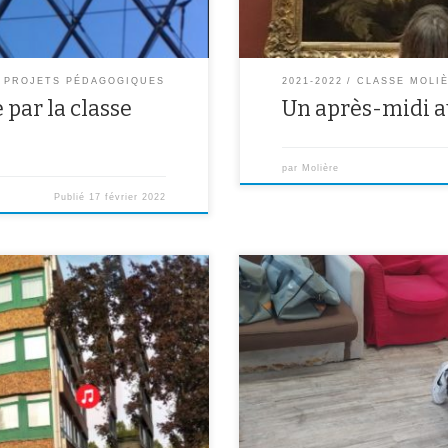
PROJETS PÉDAGOGIQUES
2021-2022
CLASSE MOLI
par la classe
Un après-midi a
par
Molière
Publié
17 février 2022
Avec d’EPS nos professeurs M. He
qu’on doit faire si dans la rue qu
35
pompiers 18 ou l’ambulance 15 sec