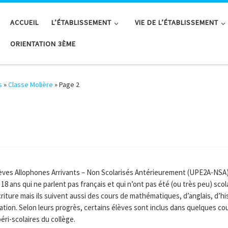
ACCUEIL
L’ÉTABLISSEMENT
VIE DE L’ÉTABLISSEMENT
ORIENTATION 3ÈME
s
»
Classe Molière
»
Page 2
èves Allophones Arrivants – Non Scolarisés Antérieurement (UPE2A-NSA)
18 ans qui ne parlent pas français et qui n’ont pas été (ou très peu) scol
l’écriture mais ils suivent aussi des cours de mathématiques, d’anglais, d’
tation. Selon leurs progrès, certains élèves sont inclus dans quelques cou
éri-scolaires du collège.