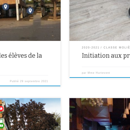
ne répond plusSi la victime ne re
2020-2021
CLASSE MOLI
les élèves de la
Initiation aux p
par
Mme Hurtevent
Publié
29 septembre 2021