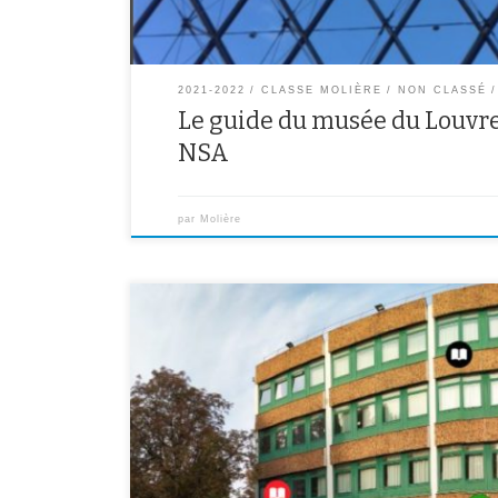
2021-2022
CLASSE MOLIÈRE
NON CLASSÉ
Le guide du musée du Louvre 
NSA
par
Molière
Rendez-vous sur la page interactive !
https://www.thinglink.com/scene/14985968236175032