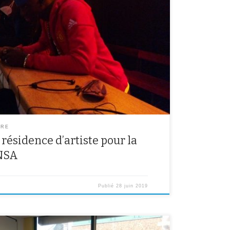
tution de la résidence d’artiste avec le collectif Quatre
ar les classes participantes étaient disposées au
ace Gérard Philippe dans un parcours déambulatoire.
https://www.youtube.com/watch?
e Les élèves de […]
ÈRE
 résidence d’artiste pour la
-NSA
Publié
28 juin 2019