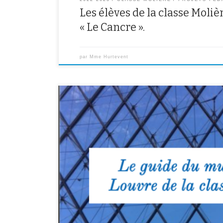
Les élèves de la classe Moli
« Le Cancre ».
par
Mme Hurtevent
Cliquez sur le lien pour découvrir la visite du Louvre 
la classe NSA Cliquez pour lire ce livre, créé avec Book
https://read.bookcreator.com