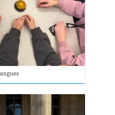
e des langues au collège Molière. Au programme :
rir les langues du monde (blind test, kahoot,
langues