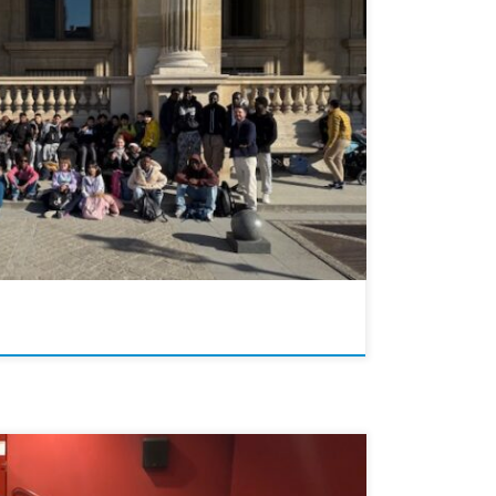
asse NSA se sont rendus au musée du Louvre le 06 mars
s collections dédiées à l’Egypte antique. Momies,
e, retour dans l’antiquité pour nos élèves.