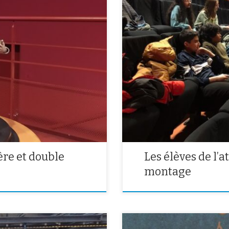
ur rencontrer un auteur, une
Les élèves de 4ème de l’atelier 
ur l’histoire de cette demi-journée
atelier avec une table mash-up, 
 gros de Mickaël Olivier . Dans le
découvrir les principes et les co
ère et double
Les élèves de l’
montage