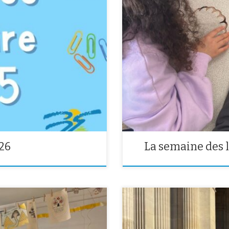
Cette semaine, c’était la semain
rentrée des classes de septembre
différentes activités pour découv
virelangues, quizz…).
26
La semaine des 