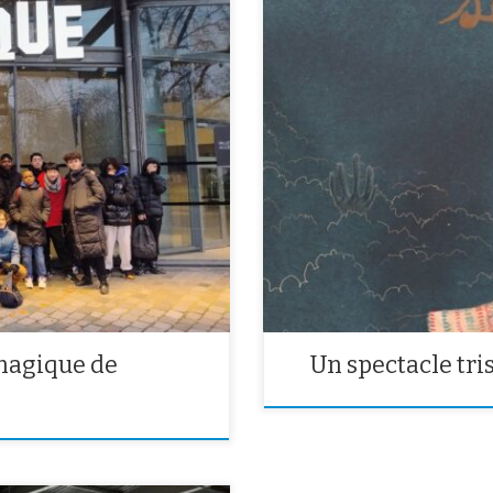
 3èmes pour une expérience
Nous sommes allés voir un specta
e. Pendant deux journées entières,
l’histoire de Dominique qui a tout 
régner de l’héritage de Georges
pauvre. C’est bizarre : elle a per
ier cinématographique. En […]
malheureuse. Elle […]
magique de
Un spectacle trist