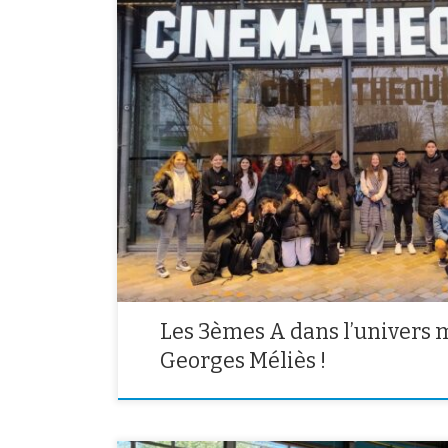
La Cinémathèque française a ouvert ses portes à nos
unique alliant histoire du cinéma et création artistiqu
les 3A ont pu découvrir les coulisses du cinéma, s’imp
Méliès et développer leur créativité à travers un atel
Les 3èmes A dans l’univers 
Georges Méliès !