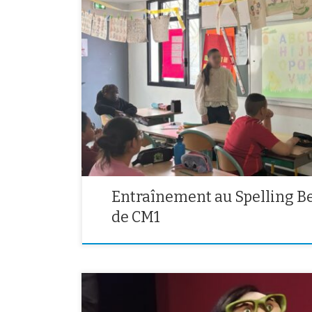
Intervention des élèves de 6e B et de Mme Lepotier da
September et l’Orme au Chat en vu d’un concours d’or
collège Molière en juin. Les élèves de CM1 ont révisé l
à épeler des mots pour […]
Entraînement au Spelling Be
de CM1