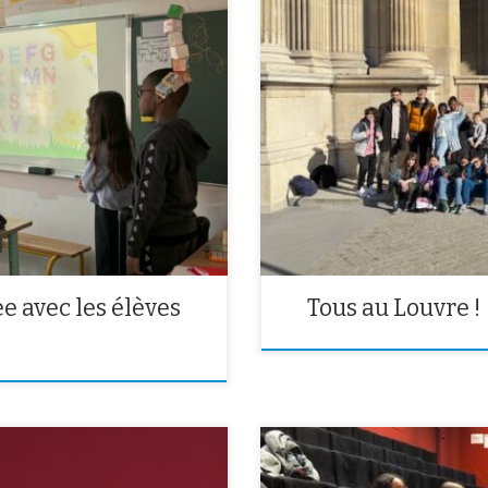
ns les écoles de Dulcie
Les élèves de 6ème C et de la cl
thographe en anglais organisé au
dernier. Au programme, visite de
’alphabet en anglais et on appris
sarcophages, pharaons et le Scrib
e avec les élèves
Tous au Louvre !