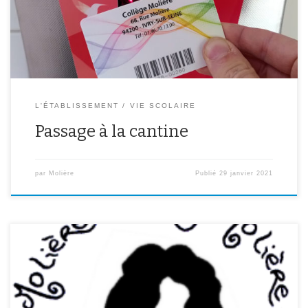
pensionnaires se verrons attribuer une carte à leur nom. Celle-ci
leur […]
L'ÉTABLISSEMENT
VIE SCOLAIRE
Passage à la cantine
par
Molière
Publié
29 janvier 2021
Tous les demi-pensionnaires en 2017/2018 (sauf les 3èmes et les
NSA) doivent rapporter le dossier d’inscription à la DP pour
2018/2019 à l’intendance au plus vite. Les dossiers doivent