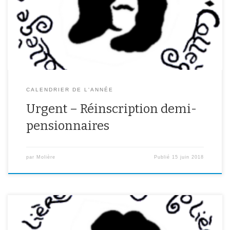
impérativement être rendus avant le 29/06. Les dossiers rendus
après cette date ne pourront pas bénéficier de l’aide du
département pour […]
CALENDRIER DE L'ANNÉE
Urgent – Réinscription demi-
pensionnaires
par
Molière
Publié
15 juin 2018