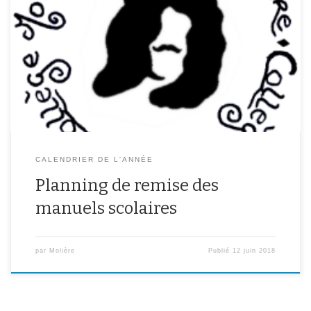
Classes de 6ème : Mardi 19 juin Classe Horaires Professeur
mobilisé 6A M2 (8h55) M. Jaubert 6B M2 (9h30) M. Collin 6C M4
(11h) Mme Boulard 6D S1 (13h30) Mme Calabre 6E M3 (10h15)
Mme Hurtevent 6F S1 (14h00) Mme Baudonnel 6G S2 (14h30) M.
Chantal Classes de […]
CALENDRIER DE L'ANNÉE
Planning de remise des
manuels scolaires
par
Molière
Publié
12 juin 2018