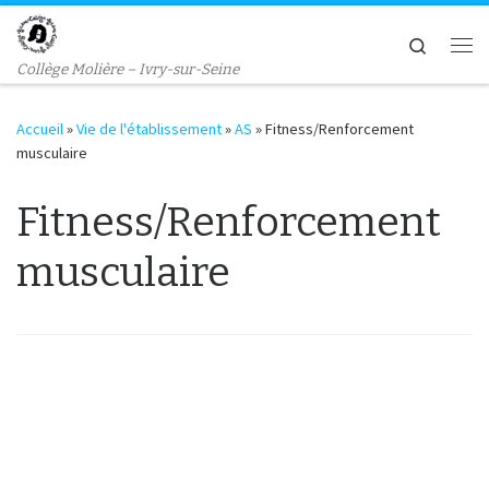
Passer au contenu
Search
Me
Collège Molière – Ivry-sur-Seine
Accueil
»
Vie de l'établissement
»
AS
»
Fitness/Renforcement
musculaire
Fitness/Renforcement
musculaire