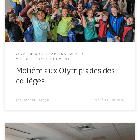
rencontres et de découvertes sportives. Ils ont ainsi pu pratiquer le
kinball, la balle aux prisonniers, le tchoukball, poules renards
vipères, […]
2023-2024
L'ÉTABLISSEMENT
VIE DE L'ÉTABLISSEMENT
Molière aux Olympiades des
collèges!
par
Johanna Callegari
Publié
15 juin 2024