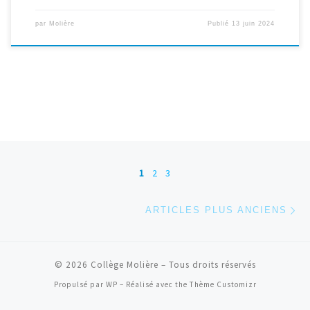
par
Molière
Publié
13 juin 2024
Navigation dans les articles
1
2
3
Ar
ARTICLES PLUS ANCIENS
© 2026
Collège Molière
– Tous droits réservés
Propulsé par
WP
– Réalisé avec the
Thème Customizr