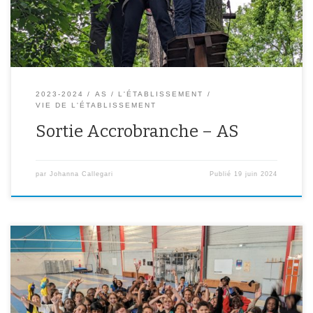
10m de hauteur! Des photos sont disponibles ci-dessous.
2023-2024
AS
L'ÉTABLISSEMENT
VIE DE L'ÉTABLISSEMENT
Sortie Accrobranche – AS
par
Johanna Callegari
Publié
19 juin 2024
Une vingtaine d’élèves de chaque niveau de classe ont été
sélectionnés pour participer aux Olympiades des collèges et ainsi
défier leurs camarades d’autres collèges d’Ivry sous la forme de