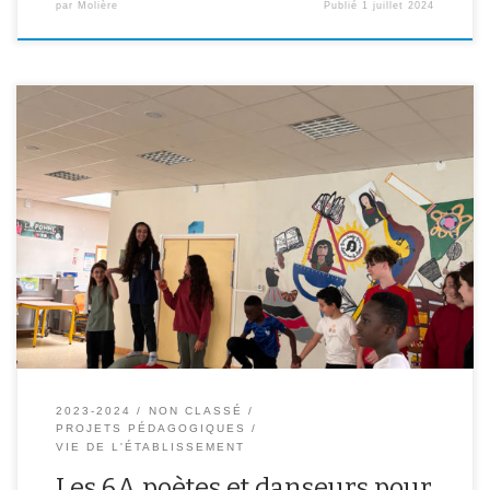
par
Molière
Publié
1 juillet 2024
Les élèves de 6A ont eu la chance de participer au dispositif « Le
livre de l’Académie ». Accompagnés par l’écrivain Bernard
Chambaz, ils ont composé un long poème collectif sur le thème
« Faire équipe ensemble ». Ils ont dû beaucoup lire, beaucoup
écrire et réécrire, faire des recherches sur les athlètes hors […]
2023-2024
NON CLASSÉ
PROJETS PÉDAGOGIQUES
VIE DE L'ÉTABLISSEMENT
Les 6A poètes et danseurs pour