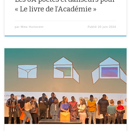
« Le livre de l’Académie »
par
Mme Hurtevent
Publié
20 juin 2024
Jeudi 13 juin, les élèves de la classe Molière-NSA ont reçu un prix
pour leur kamishibaï « En quoi est faite la lune ? » Retour sur
l’histoire de cette victoire… Les élèves de la classe Molière-NSA
ont participé cette année au concours de kamishibaï plurilingue
organisé par l’association DULALA. Un kamishibaï […]