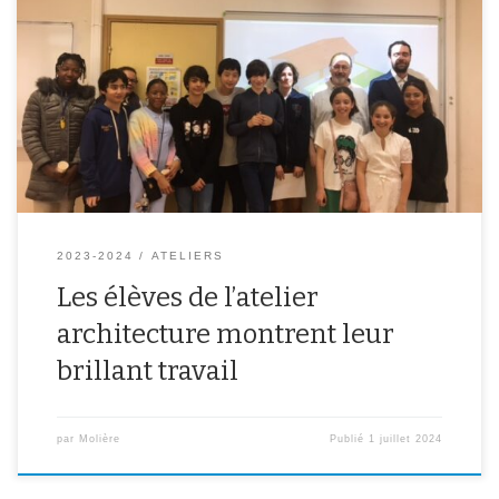
Les élèves participant à l’atelier architecture, encadré par M.
Mercier, ont montré leur travail réalisé tout au long de l’année lors
d’une restitution finale. Vous pouvez observer leurs productions à
la suite de cet article.Bravo à eux et à leur professeur ! Le travail
de Pol, en 4ème : Le […]
2023-2024
ATELIERS
Les élèves de l’atelier
architecture montrent leur
brillant travail
par
Molière
Publié
1 juillet 2024