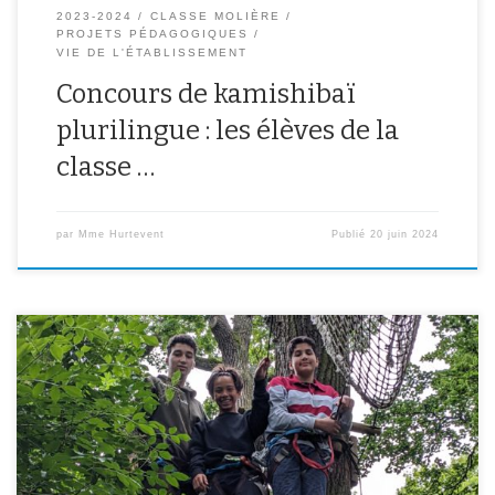
2023-2024
CLASSE MOLIÈRE
PROJETS PÉDAGOGIQUES
VIE DE L'ÉTABLISSEMENT
Concours de kamishibaï
plurilingue : les élèves de la
classe …
par
Mme Hurtevent
Publié
20 juin 2024
46 élèves de l’Association Sportive ont participé à la sortie de fin
d’année à l’accrobranche du parc floral de Vincennes. Certains ont
découvert l’activité en commençant par le parcours jaune,
d’autres déjà aguerris sont même allés jusqu’au parcours rouge à