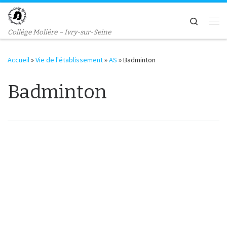
Passer au contenu
Search
Me
Collège Molière – Ivry-sur-Seine
Accueil
»
Vie de l'établissement
»
AS
»
Badminton
Badminton