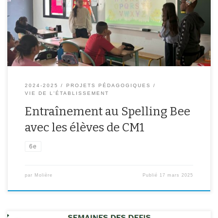
concours d’orthographe en anglais organisé au collège Molière en
juin. Les élèves de CM1 ont révisé l’alphabet en anglais et on
appris à épeler des mots pour […]
2024-2025
PROJETS PÉDAGOGIQUES
VIE DE L'ÉTABLISSEMENT
Entraînement au Spelling Bee
avec les élèves de CM1
6e
par
Molière
Publié
17 mars 2025