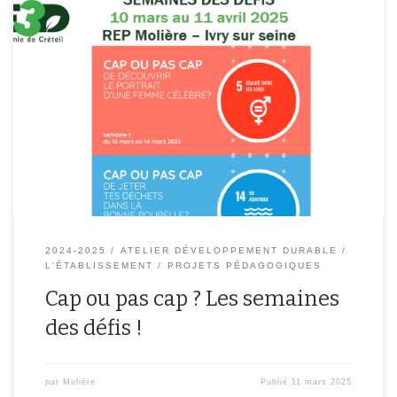
Du 10 mars au 11 avril 2025 participe aux semaines des défis !
Chaque semaine, surpasse toi pour contribuer au bien de la
planète ou apprendre de nouvelles connaissances !Composter,
recycler, aider ton prochain, tu peux tout faire !
2024-2025
ATELIER DÉVELOPPEMENT DURABLE
L'ÉTABLISSEMENT
PROJETS PÉDAGOGIQUES
Cap ou pas cap ? Les semaines
des défis !
par
Molière
Publié
11 mars 2025