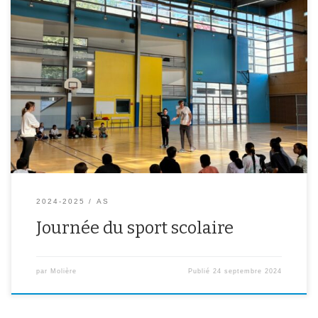
Le 19 septembre dernier tous les élèves de 6ème se sont initiés
aux différents sports qu’il est possible de pratiquer à l’AS. Au
programme Hand-ball, boxe, renforcement musculaire….
2024-2025
AS
Journée du sport scolaire
par
Molière
Publié
24 septembre 2024