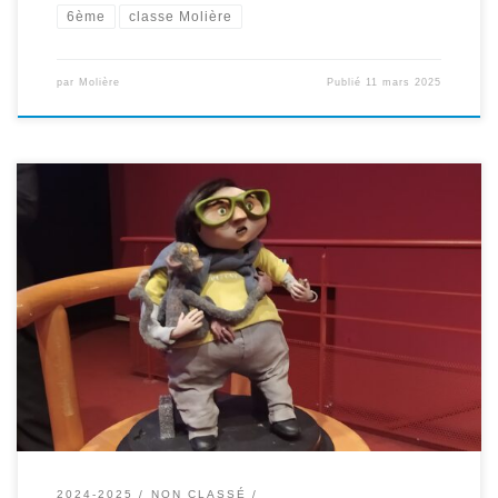
6ème
classe Molière
par
Molière
Publié
11 mars 2025
Nous avons passé l’après-midi du 11 février au Luxy pour
rencontrer un auteur, une réalisatrice et voir l’avant première d’un
film. Retour sur l’histoire de cette demi-journée particulière. En
classe, nous avons lu le livre La vie , en gros de Mickaël Olivier .
Dans le livre, nous avons découvert […]
2024-2025
NON CLASSÉ