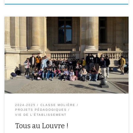
Les élèves de 6ème C et de la classe NSA se sont rendus au musée
du Louvre le 06 mars dernier. Au programme, visite des collections
dédiées à l’Egypte antique. Momies, sarcophages, pharaons et le
Scribe, retour dans l’antiquité pour nos élèves.
2024-2025
CLASSE MOLIÈRE
PROJETS PÉDAGOGIQUES
VIE DE L'ÉTABLISSEMENT
Tous au Louvre !