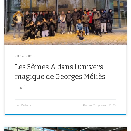
artistique. Pendant deux journées entières, les 3A ont pu découvrir
les coulisses du cinéma, s’imprégner de l’héritage de Georges
Méliès et développer leur créativité à travers un atelier
cinématographique. En […]
2024-2025
Les 3èmes A dans l’univers
magique de Georges Méliès !
3e
par
Molière
Publié
27 janvier 2025