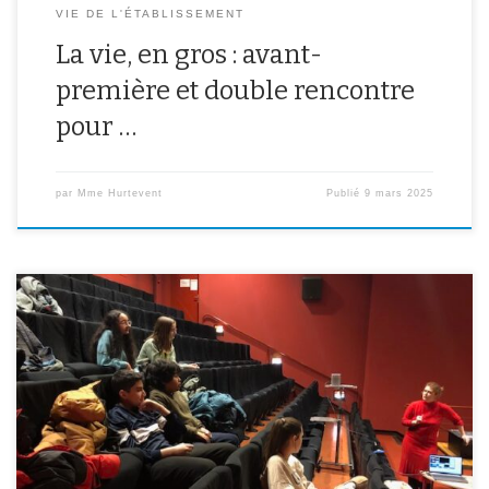
VIE DE L'ÉTABLISSEMENT
La vie, en gros : avant-
première et double rencontre
pour …
par
Mme Hurtevent
Publié
9 mars 2025
Les élèves de 4ème de l’atelier cinéma se sont rendus au cinéma
Le Luxy pour faire un atelier avec une table mash-up, qui sert au
montage des films. Une façon ludique de découvrir les principes
et les contraintes du montage au cinéma.