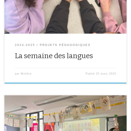
monde (blind test, kahoot, virelangues, quizz…).
2024-2025
PROJETS PÉDAGOGIQUES
La semaine des langues
par
Molière
Publié
25 mars 2025
Intervention des élèves de 6e B et de Mme Lepotier dans les
écoles de Dulcie September et l’Orme au Chat en vu d’un