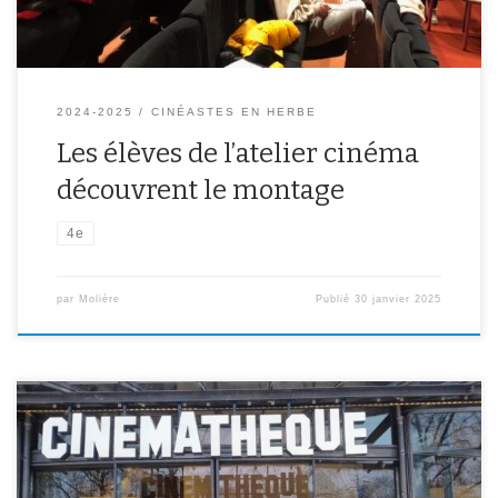
2024-2025
CINÉASTES EN HERBE
Les élèves de l’atelier cinéma
découvrent le montage
4e
par
Molière
Publié
30 janvier 2025
La Cinémathèque française a ouvert ses portes à nos 3èmes pour
une expérience unique alliant histoire du cinéma et création