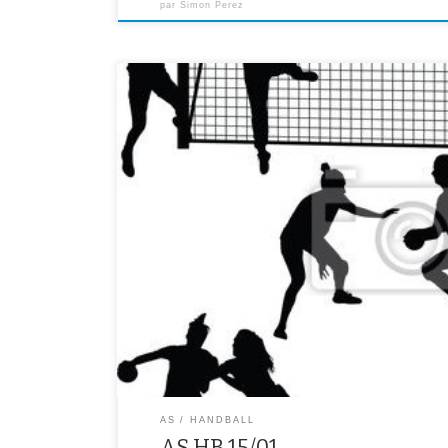
par
Simon Perez
Pour tout le monde (sauf les minimes filles qui ont jou
départemental) : matchs de niveau district contre le c
aux Epinettes. Pas besoin de convocation, matchs sur 
habituel. Donc, il y aura match pour tous les […]
AS
HANDBALL
AS HB 15/01