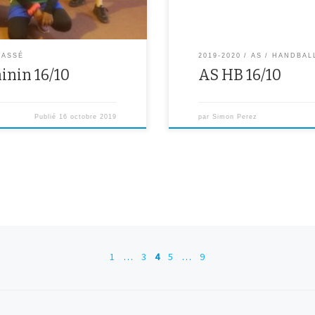
LASSÉ
2019-2020
AS
HANDBAL
inin 16/10
AS HB 16/10
Publié
16 octobre 2019
par
Simon Perez
1
…
3
4
5
…
9