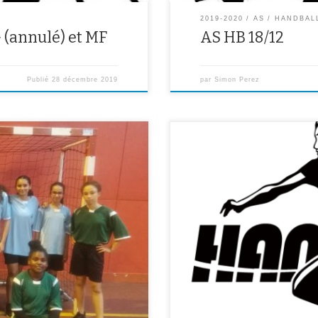
2019-2020
AS
HANDBAL
 (annulé) et MF
AS HB 18/12
Publié
28 décembre 2019
par
Simon Perez
lle des Sports Rabelais à Vitry sur
djatou S., Lyna, Léna) ont
.Pour tous ceux qui ont ramené la 
) face à une équipe de Rabelais et
entraînement au gymnase des Ep