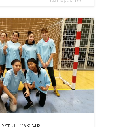
Publié
18 janvier 2020
 Souhyla, Assa, Aïcha, Ibtihal et Aude pour leur
épartement de handball ! Elles finissent 1ères ex
steur de VILLEJUIF 14 à 0, et fait match nul contre le
…]
x MF de l’AS HB