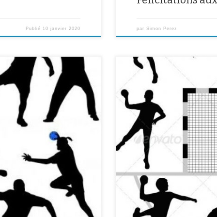
Publié
10 janvier 2020
par
Simon Perez
tal à l’Hay-les-Roses, rdv 12h30
than A., Nolahn, Georges, Igor,
.Pour tout le monde : entraînem
 : 1er tour du championnat
16h) pour : […]