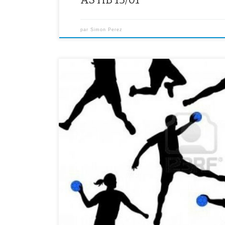
par
Simon Perez
.Minimes garçons : 1er tour du championnat départemen
devant le collège avec la convocation signée pour : Na
Nathan L., Jessy, André, Hubert. ANNULE .Minimes filles
départemental aux Epinettes, de 13h30 à 15h30 (voire 