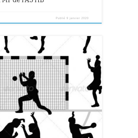
Publié
9 janvier 2020
ent au gymnase des Epinettes de 13h30 à 15h30.