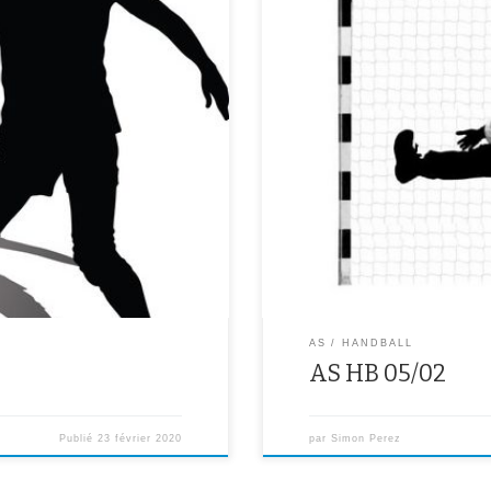
inettes de 13h30 à 15h30.
.Pour tout le monde : entraînem
AS
HANDBALL
AS HB 05/02
Publié
23 février 2020
par
Simon Perez