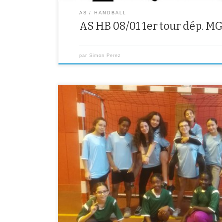
AS
HANDBALL
AS HB 08/01 1er tour dép. MG
par
Simon Perez
Résultats des tournois de futsal féminin du 16/10 à la Ha
seine: Les BENJAMINES (Kathleen, Khadidjatou D., Khadi
terminé 2èmes de leur tournoi (1 victoire et 1 défaite
une équipe de Perrin. Bravo […]