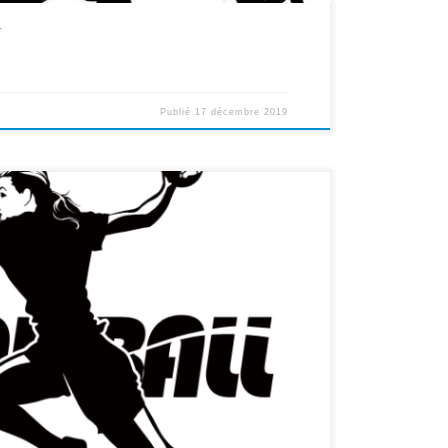
L
Publié
17 décembre 2019
feuille d’inscription remplie et signée + l’argent :
inettes de 13h30 à 15h30.