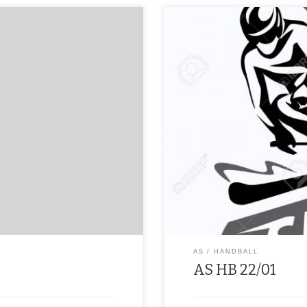
Pas d’AS HB car tous les profess
AS
HANDBALL
AS HB 22/01