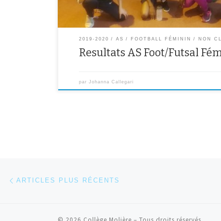
2019-2020
AS
FOOTBALL FÉMININ
NON C
Resultats AS Foot/Futsal Fém
par
Johanna Callegari
Navigation dans les articles
Articles plus récents
ARTICLES PLUS RÉCENTS
© 2026
Collège Molière
– Tous droits réservés