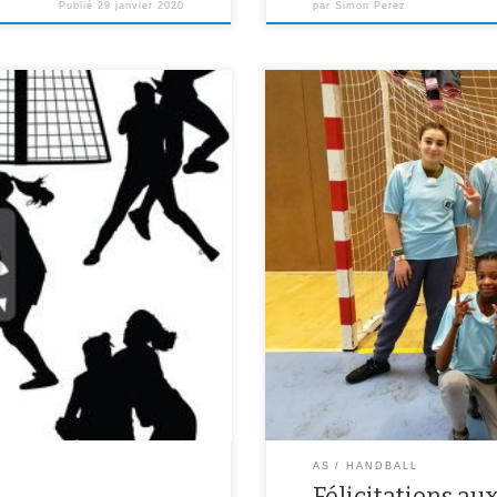
Publié
29 janvier 2020
par
Simon Perez
é mercredi dernier le 1er tour
Félicitations à Loïs, Hanaé, Ilana,
ollège Wallon, de 13h30 à 15h30,
qualification pour le 2ème tour d
le créneau d’entraînement
æquo, en ayant battu le collège Pa
collège Pasteur de CRETEIL 7 à [
AS
HANDBALL
Félicitations au