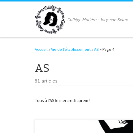
Passer au contenu
Collège Molière – Ivry-sur-Seine
Accueil
»
Vie de l'établissement
»
AS
»
Page 4
AS
81 articles
Tous à l’AS le mercredi aprem !