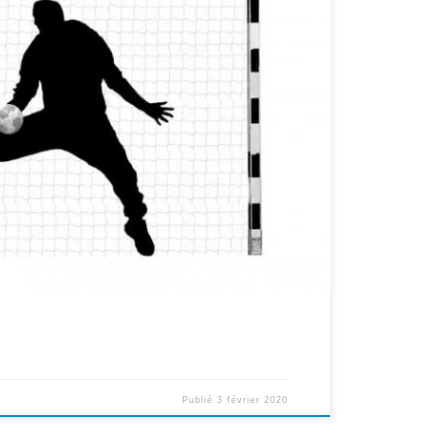
ent au gymnase des Epinettes de 13h30 à 15h30.
Publié
3 février 2020