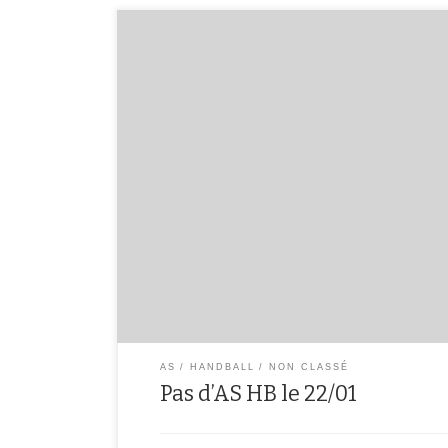
Pas d’AS HB car les professeurs d’EPS sont en grève.
AS
HANDBALL
NON CLASSÉ
Pas d’AS HB le 22/01