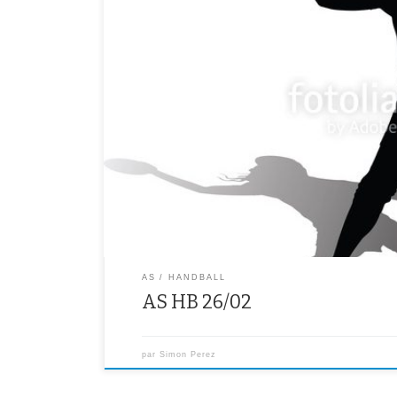
.Pour tout le monde : entraînement au gymnase des Ep
AS
HANDBALL
AS HB 26/02
par
Simon Perez