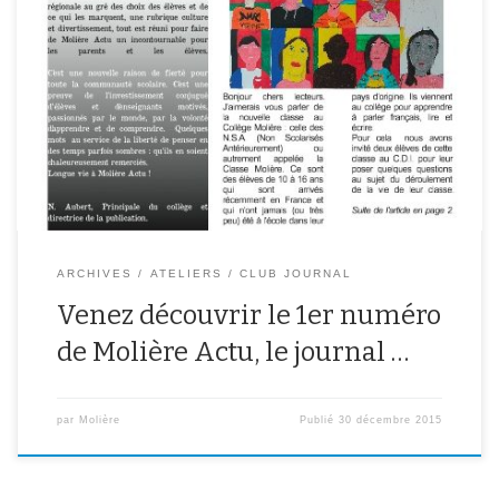
Après un trimestre de travail, toute la rédaction de Molière Actu est
fière de vous présenter le premier numéro du journal ! Au
sommaire : une interview de deux élèves de la classe Molière, un
article sur la COP 21, des avis d’experts sur les jeux vidéo et les
actualités […]
ARCHIVES
ATELIERS
CLUB JOURNAL
Venez découvrir le 1er numéro
de Molière Actu, le journal …
par
Molière
Publié
30 décembre 2015