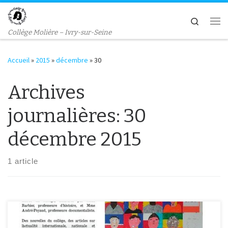
Passer au contenu
Search
Me
Collège Molière – Ivry-sur-Seine
Accueil
»
2015
»
décembre
»
30
Archives
journalières:
30
décembre 2015
1 article