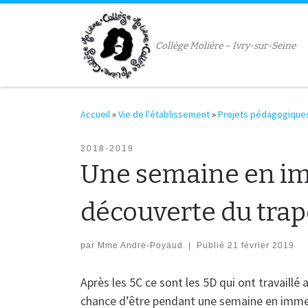
Passer au contenu
Collège Molière – Ivry-sur-Seine
Accueil
»
Vie de l'établissement
»
Projets pédagogique
2018-2019
Une semaine en im
découverte du tra
par
Mme Andre-Poyaud
|
Publié
21 février 2019
Après les 5C ce sont les 5D qui ont travaill
chance d’être pendant une semaine en immer