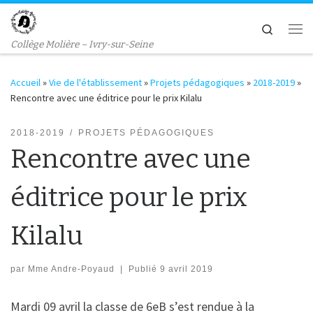
Passer au contenu
Search
Me
Collège Molière – Ivry-sur-Seine
Accueil
»
Vie de l'établissement
»
Projets pédagogiques
»
2018-2019
»
Rencontre avec une éditrice pour le prix Kilalu
2018-2019
PROJETS PÉDAGOGIQUES
Rencontre avec une
éditrice pour le prix
Kilalu
par
Mme Andre-Poyaud
|
Publié
9 avril 2019
Mardi 09 avril la classe de 6eB s’est rendue à la