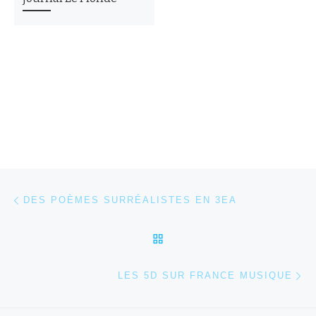
Parcourir les articles
Article précédent
DES POÈMES SURRÉALISTES EN 3EA
RETOUR À LA LISTE DES
Ar
LES 5D SUR FRANCE MUSIQUE