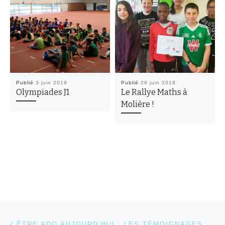
Publié
3 juin 2019
Publié
26 juin 2018
Olympiades J1
Le Rallye Maths à
Molière !
Parcourir les articles
Article précédent
ÊTRE ADO AUJOURD’HUI : LES TÉMOIGNAGES DE MOLIÈRE ACTU