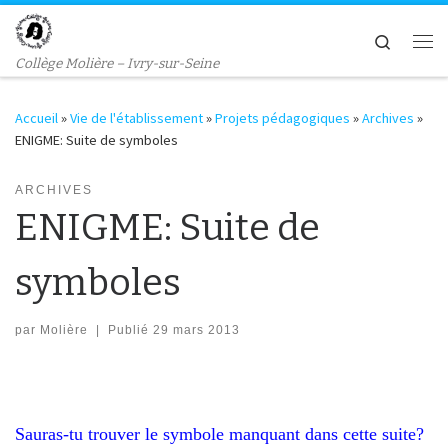
Passer au contenu
Search
Me
Collège Molière – Ivry-sur-Seine
Accueil
»
Vie de l'établissement
»
Projets pédagogiques
»
Archives
»
ENIGME: Suite de symboles
ARCHIVES
ENIGME: Suite de
symboles
par
Molière
|
Publié
29 mars 2013
Sauras-tu trouver le symbole manquant dans cette suite?