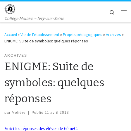
Passer au contenu
Search
Me
Collège Molière – Ivry-sur-Seine
Accueil
»
Vie de l'établissement
»
Projets pédagogiques
»
Archives
»
ENIGME: Suite de symboles: quelques réponses
ARCHIVES
ENIGME: Suite de
symboles: quelques
réponses
par
Molière
|
Publié
11 avril 2013
Voici les réponses des élèves de 6èmeC.