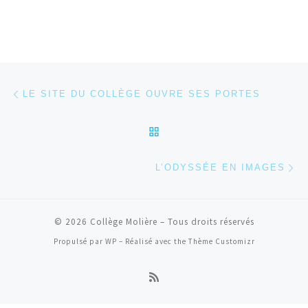
Parcourir les articles
Article précédent
LE SITE DU COLLÈGE OUVRE SES PORTES
RETOUR À LA LISTE DES
Ar
L’ODYSSÉE EN IMAGES
© 2026
Collège Molière
– Tous droits réservés
Propulsé par
WP
– Réalisé avec the
Thème Customizr