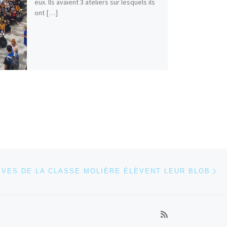
eux. Ils avaient 3 ateliers sur lesquels ils
ont […]
Ar
 ARTICLES
ÈVES DE LA CLASSE MOLIÈRE ÉLÈVENT LEUR BLOB