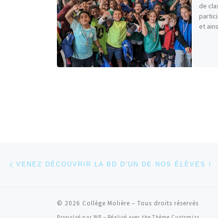
de cla
partic
et ain
Parcourir les articles
Article précédent
VENEZ DÉCOUVRIR LA BD D’UN DE NOS ÉLÈVES !
© 2026
Collège Molière
– Tous droits réservés
Propulsé par
WP
– Réalisé avec the
Thème Customizr