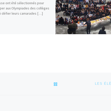
sse ont été sélectionnés pour
iper aux Olympiades des collèges
si défier leurs camarades […]
RETOUR À LA LISTE DES
LES ÉL