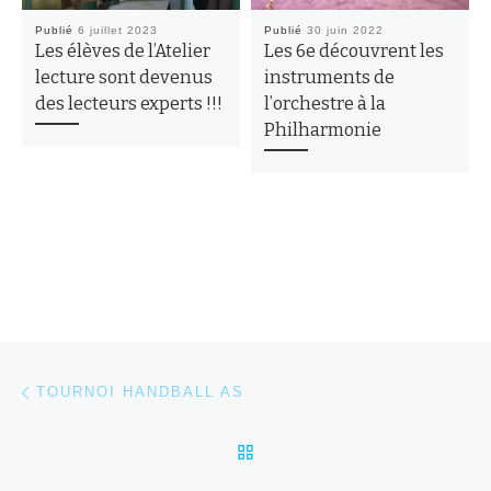
Publié
6 juillet 2023
Publié
30 juin 2022
Les élèves de l’Atelier
Les 6e découvrent les
lecture sont devenus
instruments de
des lecteurs experts !!!
l’orchestre à la
Philharmonie
Parcourir les articles
Article précédent
TOURNOI HANDBALL AS
RETOUR À LA LISTE DES