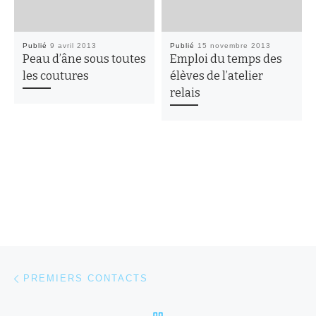
Publié
9 avril 2013
Publié
15 novembre 2013
Peau d’âne sous toutes
Emploi du temps des
les coutures
élèves de l’atelier
relais
Parcourir les articles
Article précédent
PREMIERS CONTACTS
RETOUR À LA LISTE DES