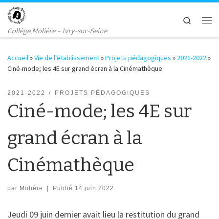
Passer au contenu
Search
Me
Collège Molière – Ivry-sur-Seine
Accueil
»
Vie de l'établissement
»
Projets pédagogiques
»
2021-2022
»
Ciné-mode; les 4E sur grand écran à la Cinémathèque
2021-2022
PROJETS PÉDAGOGIQUES
Ciné-mode; les 4E sur
grand écran à la
Cinémathèque
par
Molière
|
Publié
14 juin 2022
Jeudi 09 juin dernier avait lieu la restitution du grand