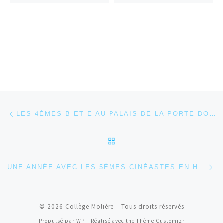
Parcourir les articles
Article précédent
LES 4ÈMES B ET E AU PALAIS DE LA PORTE DORÉE
RETOUR À LA LISTE DES
Ar
UNE ANNÉE AVEC LES 5ÈMES CINÉASTES EN HERBE
© 2026
Collège Molière
– Tous droits réservés
Propulsé par
WP
– Réalisé avec the
Thème Customizr