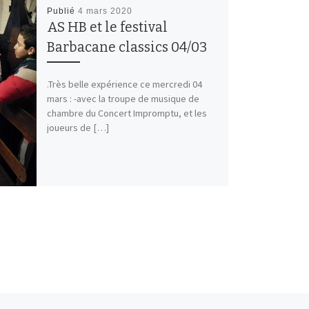
Publié
4 mars 2020
AS HB et le festival
Barbacane classics 04/03
.Très belle expérience ce mercredi 04
mars : -avec la troupe de musique de
chambre du Concert Impromptu, et les
joueurs de […]