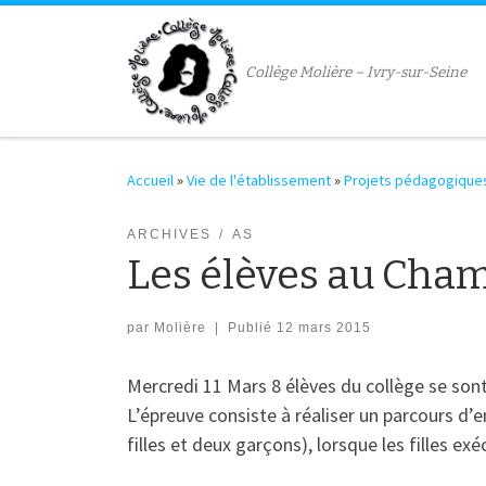
Passer au contenu
Collège Molière – Ivry-sur-Seine
Accueil
»
Vie de l'établissement
»
Projets pédagogique
ARCHIVES
AS
Les élèves au Cha
par
Molière
|
Publié
12 mars 2015
Mercredi 11 Mars 8 élèves du collège se so
L’épreuve consiste à réaliser un parcours d
filles et deux garçons), lorsque les filles ex