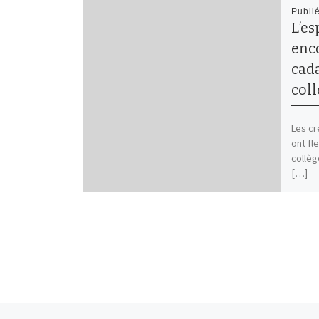
Publi
L’es
enco
cada
col
Les cr
ont fl
collèg
[…]