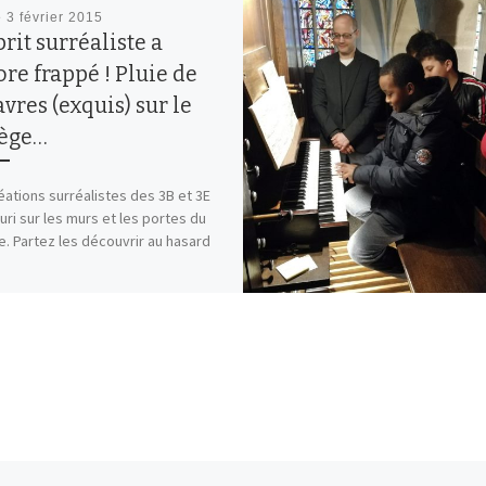
é
3 février 2015
prit surréaliste a
re frappé ! Pluie de
vres (exquis) sur le
lège…
éations surréalistes des 3B et 3E
euri sur les murs et les portes du
e. Partez les découvrir au hasard