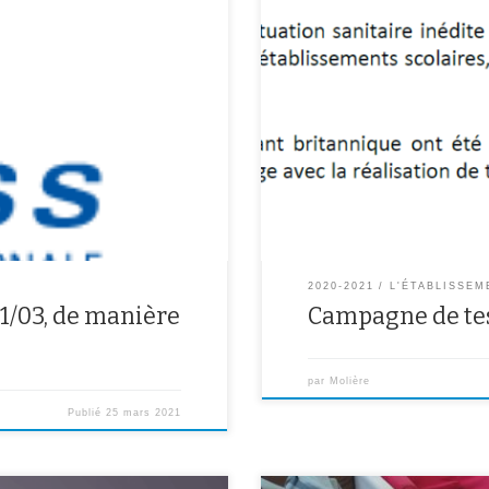
e Lénine de 12h45 à 14h), tennis
Une campagne de test PCR va êtr
s (au Foyer de 14h15 à 15h).
l’APHP(Assistance Publique Hôpita
s pas faire de badminton, nous
pourront, s’ils le souhaitent, se 
trouverez l’ensemble des informat
2020-2021
L'ÉTABLISSEM
31/03, de manière
Campagne de te
par
Molière
Publié
25 mars 2021