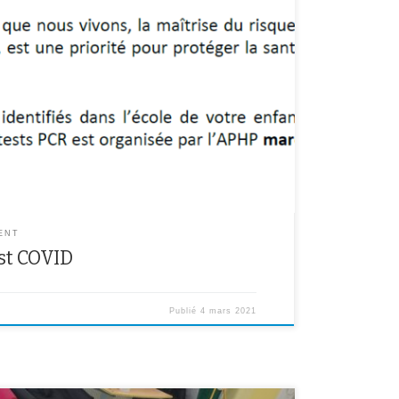
e organisée mardi 9 mars 2021 au sein du collège par
ux de Paris) Les élèves et les personnels du collège
faire tester par des professionnels de santé. Vous
ions, ainsi que le formulaire […]
ENT
st COVID
Publié
4 mars 2021