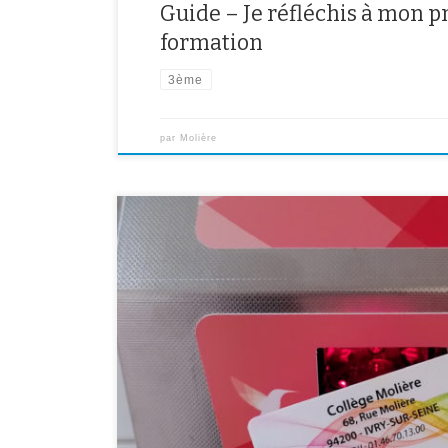
Guide – Je réfléchis à mon pr
formation
3ème
par
Molière
Bonjour nous vous informons que le collège Molière pass
permettra aux élèves de badger avant chaque repas et 
plus fluide et mieux suivi. Pour les demi-pensionnaires
pensionnaires se verrons attribuer une carte à leur nom.