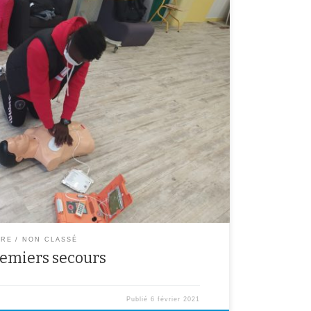
nneuse, Mme Callegari et M. Prévôt on a appris ce
elqu’un est inconscient. mettre en sécurité appeler les
ourir = aider quelqu’unSi la victime est inconsciente,
spire […]
ÈRE
NON CLASSÉ
remiers secours
Publié
6 février 2021