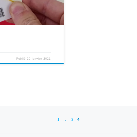
Publié
29 janvier 2021
1
…
3
4