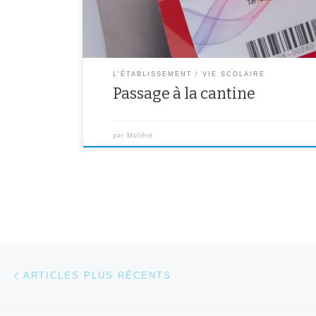
L'ÉTABLISSEMENT
VIE SCOLAIRE
Passage à la cantine
par
Molière
Navigation dans les articles
Articles plus récents
ARTICLES PLUS RÉCENTS