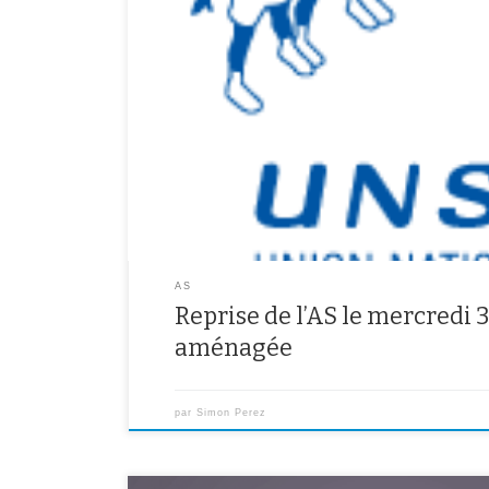
.Reprise normale pour les AS football féminin (au stad
de table (à la salle Lénine de 13h30 à 15h30) et fitnes
.Concernant les AS handball et futsal, nous ne pouvon
vous proposons donc […]
AS
Reprise de l’AS le mercredi 
aménagée
par
Simon Perez