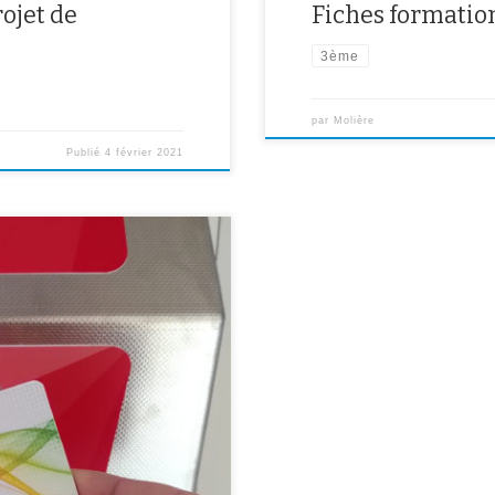
ojet de
Fiches formation
3ème
par
Molière
Publié
4 février 2021
e à la carte cantine, celle-ci
ainsi avoir un passage cantine
 :Désormais les élèves demi-
 Celle-ci leur […]