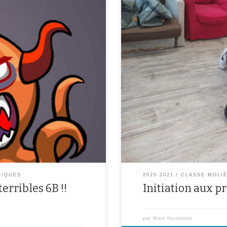
 6èmes B et découvrez leurs
Avec d’EPS nos professeurs M. He
ur ! Les monstres effrayants des
qu’on doit faire si dans la rue qu
pompiers 18 ou l’ambulance 15 sec
ne répond plusSi la victime ne re
GIQUES
2020-2021
CLASSE MOLI
erribles 6B !!
Initiation aux p
par
Mme Hurtevent