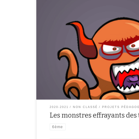
Découvrez-ci dessous le livre numérique et audio des
monstres effrayants ! Cliquez sur l’image pour avoir pe
terribles 6B!!!Cliquez pour lire ce livre, créé avec Book
Creatorhttps://read.bookcreator.com
2020-2021
NON CLASSÉ
PROJETS PÉDAGO
Les monstres effrayants des t
6ème