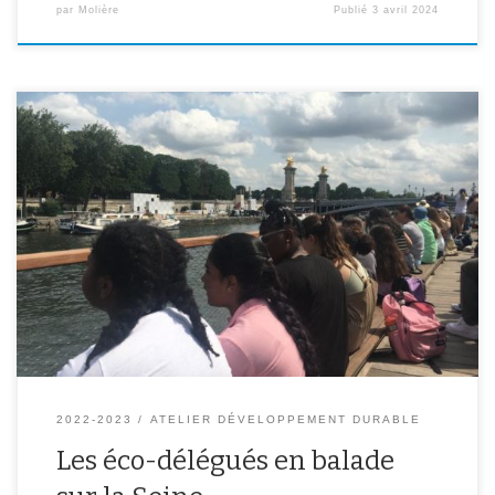
par
Molière
Publié
3 avril 2024
Les éco-délégués du collège Molière ont finalisé cette année
scolaire par une balade en bateau-mouche sur la Seine.
Accompagnés de Mme Ponin et Mme Lac ils ont pu profiter de la
vue sur les plus beaux monuments de Paris. Merci à eux pour leur
implication cette année pour faire du […]
2022-2023
ATELIER DÉVELOPPEMENT DURABLE
Les éco-délégués en balade