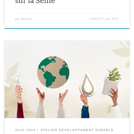
sur la Seine
par
Molière
Publié
27 juin 2023
Du 15 au 21 mai, les éco-délégués vous proposent de participer à
une semaine défis autour du développement durable. Vous
pourrez participer à ces défis en remplissant la fiche ci-dessous ou
scannant le QR code au bas de la feuille. A vous de jouer !
2022-2023
ATELIER DÉVELOPPEMENT DURABLE