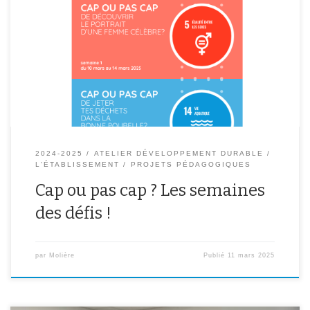
Du 10 mars au 11 avril 2025 participe aux semaines des défis !
Chaque semaine, surpasse toi pour contribuer au bien de la
planète ou apprendre de nouvelles connaissances !Composter,
recycler, aider ton prochain, tu peux tout faire !
2024-2025
ATELIER DÉVELOPPEMENT DURABLE
L'ÉTABLISSEMENT
PROJETS PÉDAGOGIQUES
Cap ou pas cap ? Les semaines
des défis !
par
Molière
Publié
11 mars 2025