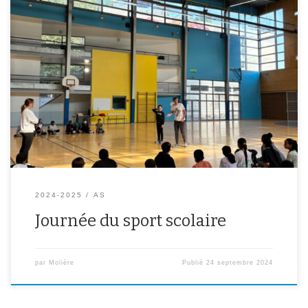
Le 19 septembre dernier tous les élèves de 6ème se sont initiés
aux différents sports qu’il est possible de pratiquer à l’AS. Au
programme Hand-ball, boxe, renforcement musculaire….
2024-2025
AS
Journée du sport scolaire
par
Molière
Publié
24 septembre 2024