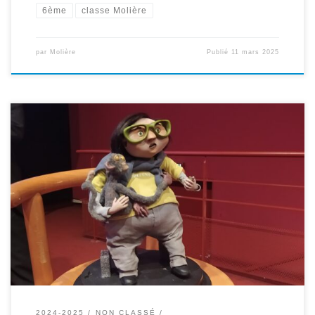
6ème
classe Molière
par
Molière
Publié
11 mars 2025
Nous avons passé l’après-midi du 11 février au Luxy pour
rencontrer un auteur, une réalisatrice et voir l’avant première d’un
film. Retour sur l’histoire de cette demi-journée particulière. En
classe, nous avons lu le livre La vie , en gros de Mickaël Olivier .
Dans le livre, nous avons découvert […]
2024-2025
NON CLASSÉ