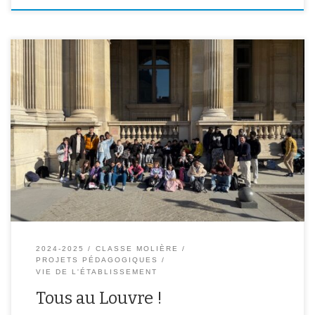
Les élèves de 6ème C et de la classe NSA se sont rendus au musée
du Louvre le 06 mars dernier. Au programme, visite des collections
dédiées à l’Egypte antique. Momies, sarcophages, pharaons et le
Scribe, retour dans l’antiquité pour nos élèves.
2024-2025
CLASSE MOLIÈRE
PROJETS PÉDAGOGIQUES
VIE DE L'ÉTABLISSEMENT
Tous au Louvre !