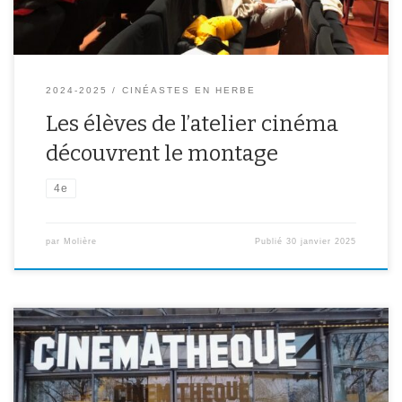
2024-2025
CINÉASTES EN HERBE
Les élèves de l’atelier cinéma
découvrent le montage
4e
par
Molière
Publié
30 janvier 2025
La Cinémathèque française a ouvert ses portes à nos 3èmes pour
une expérience unique alliant histoire du cinéma et création