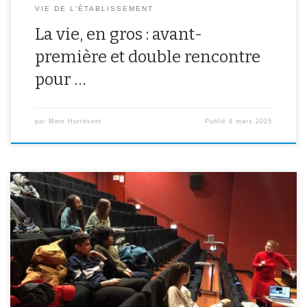
VIE DE L'ÉTABLISSEMENT
La vie, en gros : avant-
première et double rencontre
pour …
par
Mme Hurtevent
Publié
9 mars 2025
Les élèves de 4ème de l’atelier cinéma se sont rendus au cinéma
Le Luxy pour faire un atelier avec une table mash-up, qui sert au
montage des films. Une façon ludique de découvrir les principes
et les contraintes du montage au cinéma.