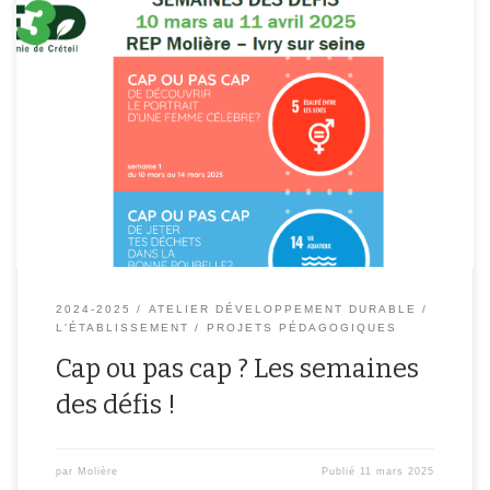
Du 10 mars au 11 avril 2025 participe aux semaines des défis !
Chaque semaine, surpasse toi pour contribuer au bien de la
planète ou apprendre de nouvelles connaissances !Composter,
recycler, aider ton prochain, tu peux tout faire !
2024-2025
ATELIER DÉVELOPPEMENT DURABLE
L'ÉTABLISSEMENT
PROJETS PÉDAGOGIQUES
Cap ou pas cap ? Les semaines
des défis !
par
Molière
Publié
11 mars 2025