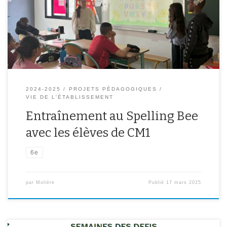
concours d’orthographe en anglais organisé au collège Molière en
juin. Les élèves de CM1 ont révisé l’alphabet en anglais et on
appris à épeler des mots pour […]
2024-2025
PROJETS PÉDAGOGIQUES
VIE DE L'ÉTABLISSEMENT
Entraînement au Spelling Bee
avec les élèves de CM1
6e
par
Molière
Publié
17 mars 2025