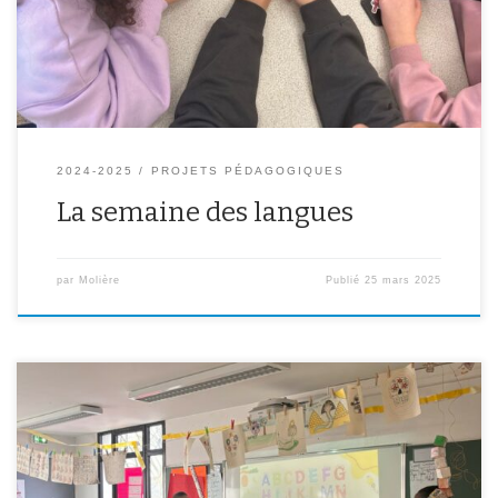
monde (blind test, kahoot, virelangues, quizz…).
2024-2025
PROJETS PÉDAGOGIQUES
La semaine des langues
par
Molière
Publié
25 mars 2025
Intervention des élèves de 6e B et de Mme Lepotier dans les
écoles de Dulcie September et l’Orme au Chat en vu d’un