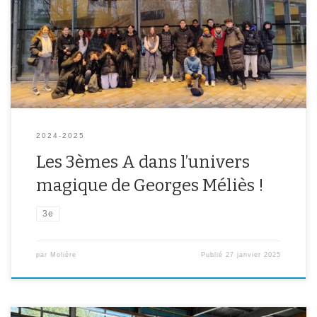
artistique. Pendant deux journées entières, les 3A ont pu découvrir
les coulisses du cinéma, s’imprégner de l’héritage de Georges
Méliès et développer leur créativité à travers un atelier
cinématographique. En […]
2024-2025
Les 3èmes A dans l’univers
magique de Georges Méliès !
3e
par
Molière
Publié
27 janvier 2025