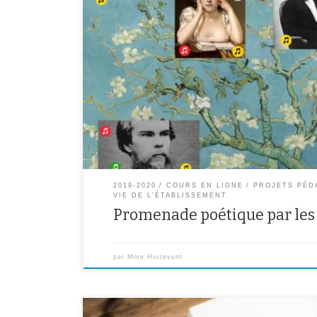
Les élèves de 6B ont choisi leur poème favori parmi ceu
pédagogique » pendant le confinement, pour le lire à 
accompagnement sonore. Cliquez sur le lien ci-desso
Rimbaud, Verlaine ou Marceline Débordes-Valmore pou
2019-2020
COURS EN LIGNE
PROJETS PÉD
VIE DE L'ÉTABLISSEMENT
Promenade poétique par les 
par
Mme Hurtevent