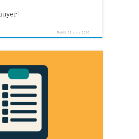
nuyer !
Publié
21 mars 2020
s différents sites où vous pouvez vous renseigner sur
/www.onisep.fr/ https://www.cidj.com
19-2020.fr http://www.nouvelle-voiepro.fr
ouverez également ci dessus la brochure 2020
ître sur le site Onisep. Elle vous renseigne sur les
ogiques […]