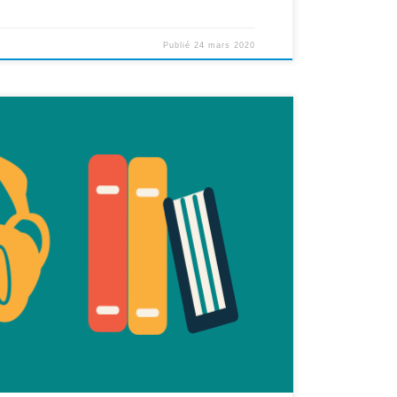
Publié
24 mars 2020
e liens qui vous permettent d’accéder gratuitement à
 pour faire passer le temps ! Profitez-en ! Des BD en
 BD offertes à lire en ligne (Boule et Bill, Pico Bogue,