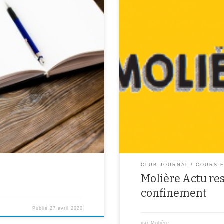
Le journal du collège ne s’arrête
inspirés aux élèves. Il s’agissait
articles, des jeux, des témoignag
es journaux de bord. Le thème les
maison ! Tout le monde peut part
roumets
adresse mail : moliereactu@gmail
CLUB JOURNAL
COURS E
Molière Actu res
confinement
Publié
27 avril 2020
par
Molière