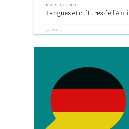
COURS EN LIGNE
Langues et cultures de l’Ant
par
Molière
Voici les liens Padlets pour les classes de Mme Petit : 
https://padlet.com/veronique_petit74/uvldnhgi35yo5
https://padlet.com/vero_petit/thbi6gqwpmsg 4ème :
https://padlet.com/veronique_petit74/8dn220vuyeab
https://padlet.com/veronique_petit74/w5ufwiwrgvq3 P
publierai tous les documents à destination des élèves su
niveau) que vous trouverez ci-dessus. Chaque semain