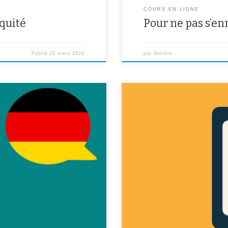
COURS EN LIGNE
iquité
Pour ne pas s’en
Publié
24 mars 2020
par
Molière
6ème :
Pour les élèves de 3ème, voici le
ème :
les formations post-3ème. http:/
http://www.secondes-premieres20
3ème :
https://www.oriane.info/ Vous tr
our les cours d’allemand je
orientation 3ème qui vient de para
r les liens padlet ( un lien par
formations générales et technol
e, de […]