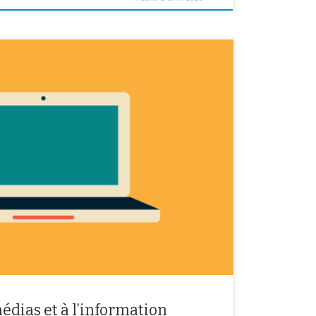
outes les classes de 5ème qui ont cours d’Education
ais s’adresse également à tous les niveaux. Vous
informer sur la situation que vous traversons aujourd’hui
s permettre de repérer […]
dias et à l’information