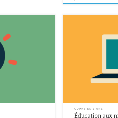
iveaux :
Cette page est disponible pour t
uence-4, séance-1 (2 H) : Les
aux médias toutes les semaines m
 A compléter les fiches d’activités
trouverez ici des liens pour vous 
apier à la rentrée scolaire.
ainsi que des exercices pour vou
COURS EN LIGNE
Éducation aux mé