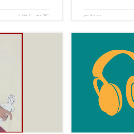
Publié
26 mars 2020
par
Molière
tes classes. Cliquez sur les liens
Voici une sélection de sites et d
de la lecture, des films, des jeux
sses de 4ème :
ligne gratuites et complètes : * 10
lasses de 3ème :
[…]