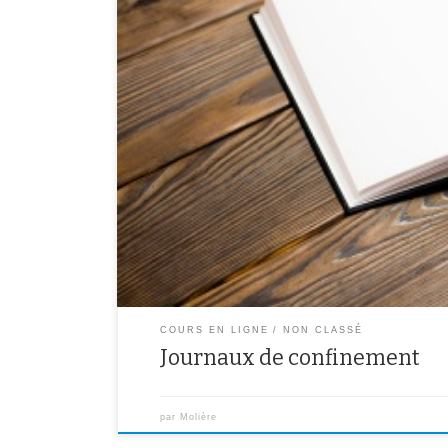
Voici les textes que le coronavirus et le confinement ont 
de transposer notre situation en fiction en réalisant d
a inspirés. Bravo à eux pour leur inventivité ! Mme Lar
COURS EN LIGNE
NON CLASSÉ
Journaux de confinement
par
Molière