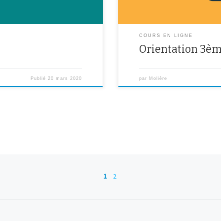
COURS EN LIGNE
Orientation 3è
Publié
20 mars 2020
par
Molière
1
2