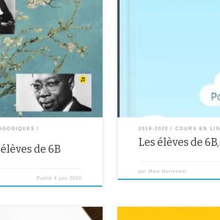
En s’inspirant de poèmes étudiés 
x lus en « continuité
propres poèmes en regardant le p
voix haute, parfois avec un
recueil numérique mêlant textes 
us et promenez-vous parmi
https://read.bookcreator.com/
r les écouter !
Bvg
AGOGIQUES
2019-2020
COURS EN LI
Les élèves de 6B
élèves de 6B
par
Mme Hurtevent
Publié
4 juin 2020