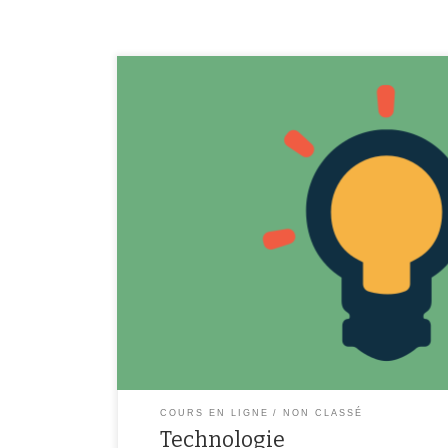
Voici le lien du Padlet de la technologie pour tous les n
https://padlet.com/gabadji94/admavcsm80kh 6ème Séq
différentes formes et sources d’énergie Travail à faire :
(données pendant le dernier cours)A rendre au format p
Ressources sites web : […]
COURS EN LIGNE
NON CLASSÉ
Technologie