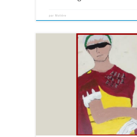
par
Molière
Vous trouverez ici les liens vers les Padlets des différen
pour les consulter ! Classes de 5ème :
https://padlet.com/annemoulinklimoff/8flrfmvn5pl Cla
https://padlet.com/annemoulinklimoff/wckhmrlphhra C
https://padlet.com/omoulin1/45f9hdvt6fl6