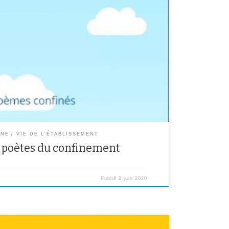
en classe à distance, les élèves de 6B ont écrit leurs
aysage depuis leur fenêtre. Vous pouvez lire leur
et photos.
YW2qLytYYGVQkxyULjW03wfogba2/BYKroiykR32n_TgiK08
GNE
VIE DE L'ÉTABLISSEMENT
, poètes du confinement
Publié
2 juin 2020