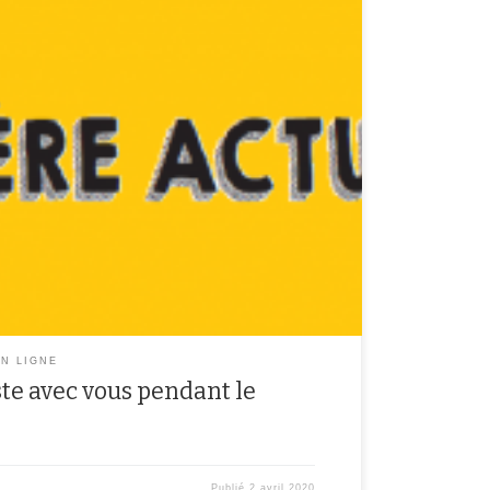
 pas pendant le confinement ! Retrouvez ici des
es, des recettes… de nos journalistes confinés à la
iciper, vous pouvez envoyer votre contribution à cette
.com et vous serez publiés sur […]
N LIGNE
te avec vous pendant le
Publié
2 avril 2020