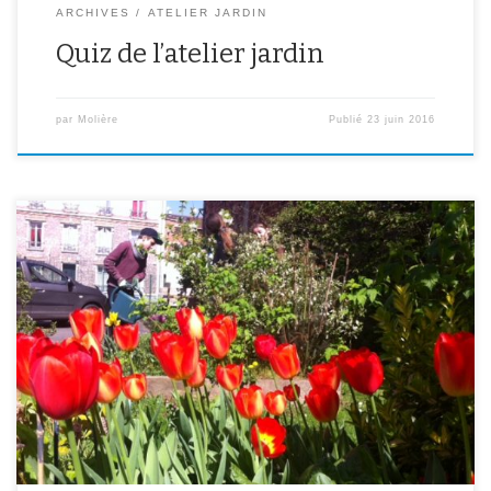
ARCHIVES
ATELIER JARDIN
Quiz de l’atelier jardin
par
Molière
Publié
23 juin 2016
Atelier Jardin et paysage: Printemps 2015 Cerisier en fleurs
Elèves de l’atelier au jardin… Les semis de tomates,
poivrons oignons, choux….