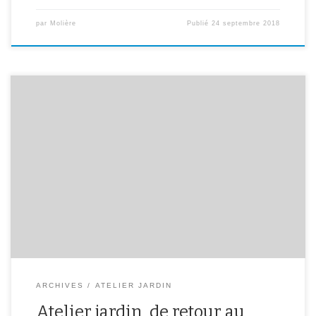
par
Molière
Publié
24 septembre 2018
Dernière récolte avant l’hiver. L’atelier Jardin reprendra au
printemps 2017.
ARCHIVES
ATELIER JARDIN
Atelier jardin, de retour au