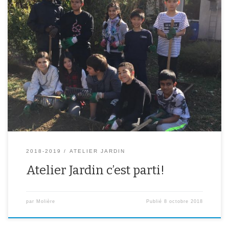
L’atelier jardin a débuté ce lundi avec un gros travail de
débroussaillage. A suivre…
2018-2019
ATELIER JARDIN
Atelier Jardin c’est parti!
par
Molière
Publié
8 octobre 2018