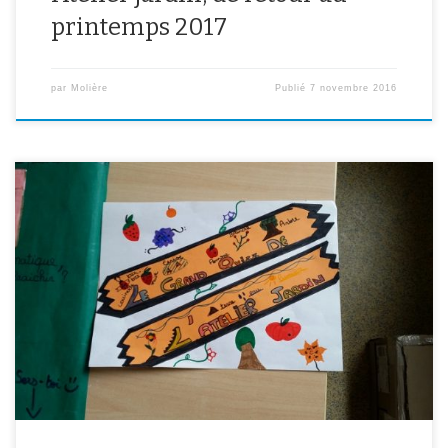
printemps 2017
par
Molière
Publié
7 novembre 2016
Les élèves de l’atelier jardin ont choisi de clôturer l’année par un
grand quiz à l’intention de tous les élèves du collège. Pour cela, ils
ont réalisé des affiches sur le thème des plantes aromatiques pour
aider leurs camarades à remporter le grand prix qui était un kit de
jardinage […]