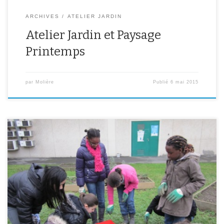
ARCHIVES
ATELIER JARDIN
Atelier Jardin et Paysage
Printemps
par
Molière
Publié
6 mai 2015
Atelier Jardin et Paysage Début printemps 2013 Mise en place
dans le jardin de pots en terre cuite recouverts de mosaïque et
des tuteurs colorés, réalisés par les élèves de l’atelier durant
l’hiver. Construction de la serre. Semis en godets de graines de
tomates, de courges, de muscades de […]