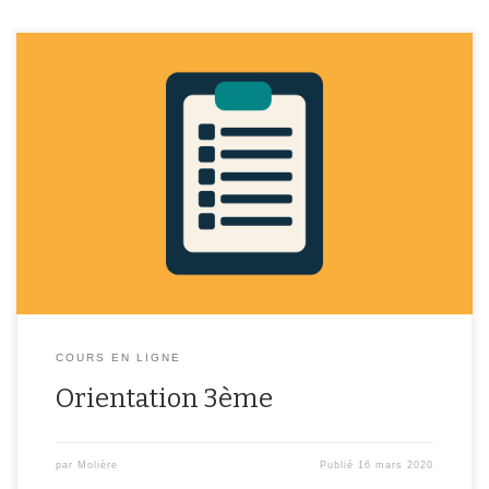
Pour les élèves de 3ème, voici les différents sites où vous pouvez
vous renseigner sur les formations post-3ème.
http://www.onisep.fr/ https://www.cidj.com http://www.secondes-
premieres2019-2020.fr http://www.nouvelle-voiepro.fr
https://www.oriane.info/ Vous trouverez également ci dessus la
brochure 2020 orientation 3ème qui vient de paraître sur le site
Onisep. Elle vous renseigne sur les formations générales et
technologiques […]
COURS EN LIGNE
Orientation 3ème
par
Molière
Publié
16 mars 2020