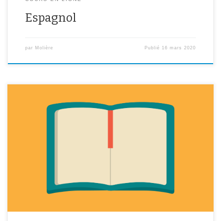
Espagnol
par
Molière
Publié
16 mars 2020
Planning de dictées et réécritures : Vous trouverez ci dessous deux
séries d’exercices (dictées et réécritures) avec corrections et
rappels des règles (pour les dictées). Il y a 30 réécritures et 27
dictées disponibles. Padlet pour travailler et réviser l’orthographe :
https://padlet.com/apolline_larroumets/orthoPadlet pour la classe
de 6ème B : https://padlet.com/karine_hurtevent/6B […]