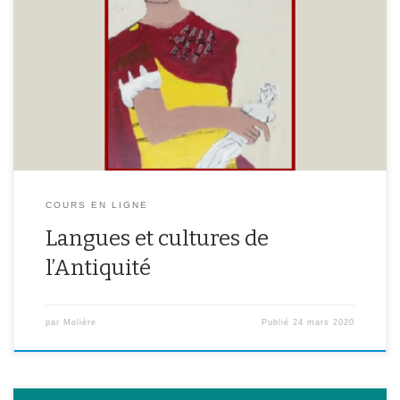
Vous trouverez ici les liens vers les Padlets des différentes classes.
Cliquez sur les liens pour les consulter ! Classes de 5ème :
https://padlet.com/annemoulinklimoff/8flrfmvn5pl Classes de
4ème : https://padlet.com/annemoulinklimoff/wckhmrlphhra
Classes de 3ème : https://padlet.com/omoulin1/45f9hdvt6fl6
COURS EN LIGNE
Langues et cultures de
l’Antiquité
par
Molière
Publié
24 mars 2020