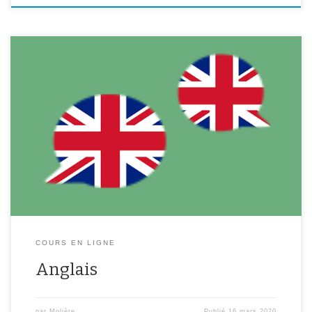
Pour tous les niveaux, des activités seront mises régulièrement en
ligne . Vous trouverez les liens ci-dessous. Des corrections seront
postées également régulièrement pour vous permettre de vous
auto-corriger. Si vous avez des questions, n’hésitez pas à écrire à
votre professeur! 6ème :
https://padlet.com/languesmoliere/e4d5tdmo8v8k5ème :
https://fr.padlet.com/languesmoliere/rt2brkqc8bo 3ème :
https://padlet.com/isabellebussmann/English3em Pour […]
COURS EN LIGNE
Anglais
par
Molière
Publié
16 mars 2020