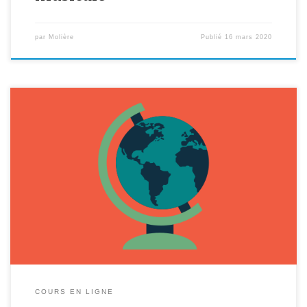
par
Molière
Publié
16 mars 2020
Voici les adresses des padlets d’Histoire-Géographie pour les
élèves des classes suivantes : (Si les liens ne s’ouvrent pas quand
vous cliquez dessus, copiez le lien et collez le directement dans
l’espace de la barre de recherche). 6ème A et 6ème E :
https://padlet.com/charlinedutarte/Bookmarks 6ème B et 6ème C
: […]
COURS EN LIGNE