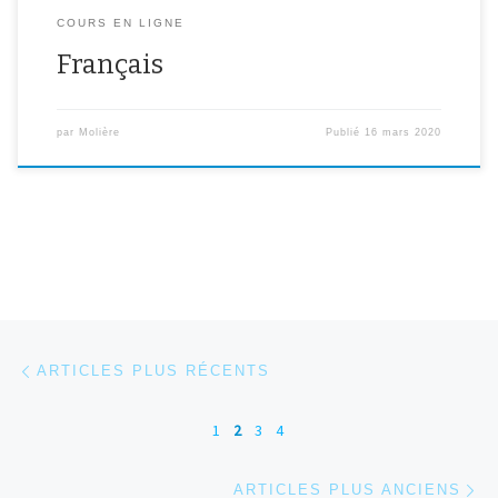
COURS EN LIGNE
Français
par
Molière
Publié
16 mars 2020
Navigation dans les articles
Articles plus récents
ARTICLES PLUS RÉCENTS
1
2
3
4
Ar
ARTICLES PLUS ANCIENS