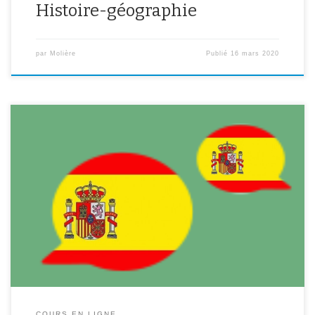
Histoire-géographie
par
Molière
Publié
16 mars 2020
Pour les cours d’espagnol nous publierons tous les documents à
destination des élèves sur ce lien padlet, créé pour une classe
d’espagnol en ligne :
https://padlet.com/laschicasdelcole94/a9gtekl7vc1pTous les
élèves auront le même lien et pourront accéder aux documents
par simple clic sur les dossiers qui concernent leur niveau. Les
élèves ne pourront […]
COURS EN LIGNE