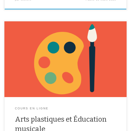
L’Education Musicale et l’Arts-Plastiques proposent aux élèves un
projet artistique commun autour des 4 éléments (l’Eau, le Feu,
l’Air, la Terre) dont l’ensemble des consignes par niveau se
trouvent dans les liens ci-dessous. 6ème : l’Eau
https://padlet.com/hoel_lenan/eau 5ème : le Feu
https://padlet.com/leopoldinel/feu 4ème : l’Air
https://padlet.com/leopoldinel/air 3ème : la Terre
https://padlet.com/leopoldinel/terre A notre retour […]
COURS EN LIGNE
Arts plastiques et Éducation
musicale