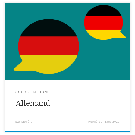
Voici les liens Padlets pour les classes de Mme Petit : 6ème :
https://padlet.com/veronique_petit74/uvldnhgi35yo5ème :
https://padlet.com/vero_petit/thbi6gqwpmsg 4ème :
https://padlet.com/veronique_petit74/8dn220vuyeab3ème :
https://padlet.com/veronique_petit74/w5ufwiwrgvq3 Pour les
cours d’allemand je publierai tous les documents à destination des
élèves sur les liens padlet ( un lien par niveau) que vous
trouverez ci-dessus. Chaque semaine, de […]
COURS EN LIGNE
Allemand
par
Molière
Publié
20 mars 2020