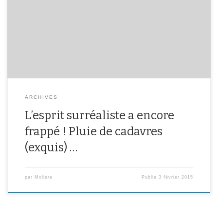
portes du collège. Partez les découvrir au hasard des couloirs puis
créez vos propres cadavres exquis. Mode d’emploi 1) Constituez
un groupe de 4 personnes. 2) Prenez une bande de papier. 3) La
première personne écrit […]
ARCHIVES
L’esprit surréaliste a encore
frappé ! Pluie de cadavres
(exquis) …
par
Molière
Publié
3 février 2015