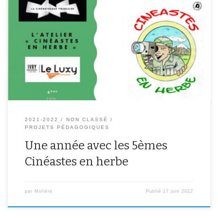
Cette année, et pour la première fois, les élèves du collège
Molière ont eu la possibilité de faire partie de l’option « Cinéastes
en herbe ».Pendant un an, deux heures par semaine, ils ont
découvert le monde du cinéma, son histoire et ses techniques.En
partenariat avec la Cinémathèque française et le Luxy […]
2021-2022
NON CLASSÉ
PROJETS PÉDAGOGIQUES
Une année avec les 5èmes
Cinéastes en herbe
par
Molière
Publié
17 juin 2022