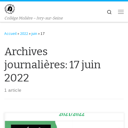
Passer au contenu
Search
Me
Collège Molière – Ivry-sur-Seine
Accueil
»
2022
»
juin
»
17
Archives
journalières:
17 juin
2022
1 article