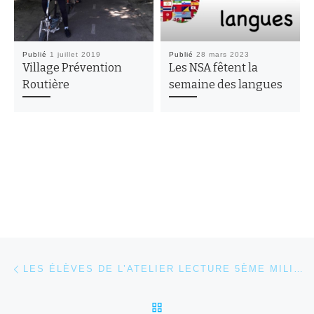
Publié
1 juillet 2019
Publié
28 mars 2023
Village Prévention
Les NSA fêtent la
Routière
semaine des langues
Parcourir les articles
Article précédent
LES ÉLÈVES DE L’ATELIER LECTURE 5ÈME MILITENT POUR UNE BONNE CAUSE !
RETOUR À LA LISTE DES