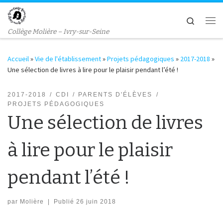
Passer au contenu
Search
Me
Collège Molière – Ivry-sur-Seine
Accueil
»
Vie de l'établissement
»
Projets pédagogiques
»
2017-2018
»
Une sélection de livres à lire pour le plaisir pendant l’été !
2017-2018
CDI
PARENTS D'ÉLÈVES
PROJETS PÉDAGOGIQUES
Une sélection de livres
à lire pour le plaisir
pendant l’été !
par
Molière
|
Publié
26 juin 2018