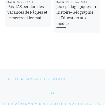
Publié
20 avril 2019
Publié
15 octobre 2018
Pas d’AS pendant les
Jeux pédagogiques en
vacances de Pâques et
Histoire-Géographie
le mercredi 1er mai
et Éducation aux
médias
Parcourir les articles
Article précédent
ATELIER JARDIN C’EST PARTI!
RETOUR À LA LISTE DES
Ar
JEUX PÉDAGOGIQUES EN MATHS, SVT ET PHYSIQUE