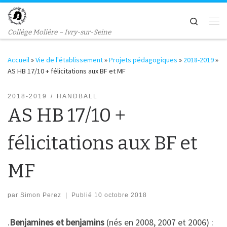
Passer au contenu
Search
Me
Collège Molière – Ivry-sur-Seine
Accueil
»
Vie de l'établissement
»
Projets pédagogiques
»
2018-2019
»
AS HB 17/10 + félicitations aux BF et MF
2018-2019
HANDBALL
AS HB 17/10 +
félicitations aux BF et
MF
par
Simon Perez
|
Publié
10 octobre 2018
.
Benjamines et benjamins
(nés en 2008, 2007 et 2006) :