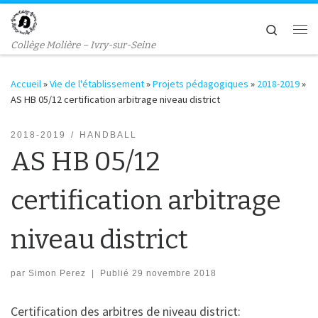
Passer au contenu
Search
Me
Collège Molière – Ivry-sur-Seine
Accueil
»
Vie de l'établissement
»
Projets pédagogiques
»
2018-2019
»
AS HB 05/12 certification arbitrage niveau district
2018-2019
HANDBALL
AS HB 05/12
certification arbitrage
niveau district
par
Simon Perez
|
Publié
29 novembre 2018
Certification des arbitres de niveau district: