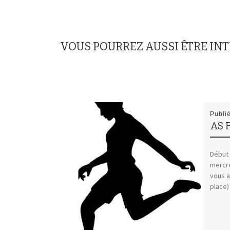
VOUS POURREZ AUSSI ÊTRE IN
Publi
AS 
Début 
mercre
vous a
place)