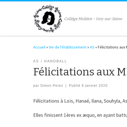
Passer au contenu
Collège Molière – Ivry-sur-Seine
Accueil
»
Vie de l'établissement
»
AS
»
Félicitations aux
AS
HANDBALL
Félicitations aux M
par
Simon Perez
|
Publié
9 janvier 2020
Félicitations à Loïs, Hanaé, Ilana, Souhyla, 
Elles finissent 1ères ex æquo, en ayant battu