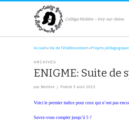
Passer au contenu
Collège Molière – Ivry-sur-Seine
Accueil
»
Vie de l'établissement
»
Projets pédagogique
ARCHIVES
ENIGME: Suite de 
par
Molière
|
Publié
5 avril 2013
Voici le premier indice pour ceux qui n’ont pas encor
Savez-vous compter jusqu’à 5 ?