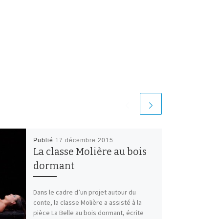
Publié
17 décembre 2015
La classe Molière au bois
dormant
Dans le cadre d’un projet autour du
conte, la classe Molière a assisté à la
pièce La Belle au bois dormant, écrite