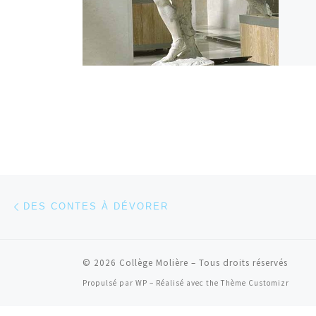
Parcourir les articles
Article précédent
DES CONTES À DÉVORER
© 2026
Collège Molière
– Tous droits réservés
Propulsé par
WP
– Réalisé avec the
Thème Customizr
Connexion