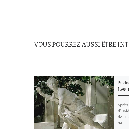
VOUS POURREZ AUSSI ÊTRE IN
Publi
Les 
Après 
d’Ovid
de 6B 
de […