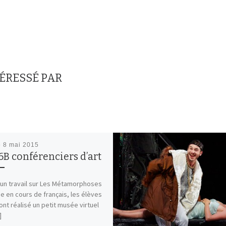
TÉRESSÉ PAR
é
8 mai 2015
6B conférenciers d’art
un travail sur Les Métamorphoses
e en cours de français, les élèves
ont réalisé un petit musée virtuel
]