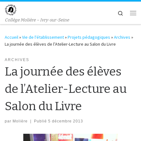
Passer au contenu
Search
Me
Collège Molière – Ivry-sur-Seine
Accueil
»
Vie de l'établissement
»
Projets pédagogiques
»
Archives
»
La journée des élèves de l’Atelier-Lecture au Salon du Livre
ARCHIVES
La journée des élèves
de l’Atelier-Lecture au
Salon du Livre
par
Molière
|
Publié
5 décembre 2013