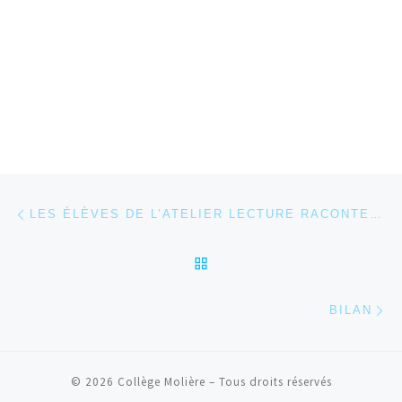
Parcourir les articles
Article précédent
LES ÉLÈVES DE L’ATELIER LECTURE RACONTENT LEUR VISITE AU SALON DU LIVRE.
RETOUR À LA LISTE DES
Ar
BILAN
© 2026
Collège Molière
– Tous droits réservés