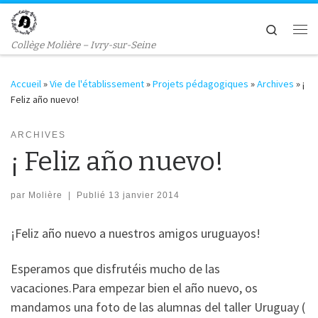
Passer au contenu
Search
Me
Collège Molière – Ivry-sur-Seine
Accueil
»
Vie de l'établissement
»
Projets pédagogiques
»
Archives
»
¡
Feliz año nuevo!
ARCHIVES
¡ Feliz año nuevo!
par
Molière
|
Publié
13 janvier 2014
¡Feliz año nuevo a nuestros amigos uruguayos!
Esperamos que disfrutéis mucho de las
vacaciones.Para empezar bien el año nuevo, os
mandamos una foto de las alumnas del taller Uruguay (