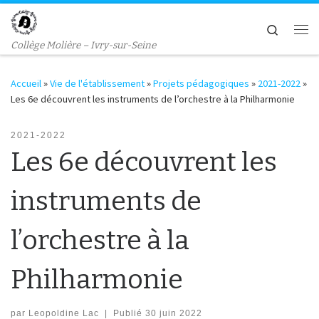
Passer au contenu
Search
Me
Collège Molière – Ivry-sur-Seine
Accueil
»
Vie de l'établissement
»
Projets pédagogiques
»
2021-2022
»
Les 6e découvrent les instruments de l’orchestre à la Philharmonie
2021-2022
Les 6e découvrent les
instruments de
l’orchestre à la
Philharmonie
par
Leopoldine Lac
|
Publié
30 juin 2022