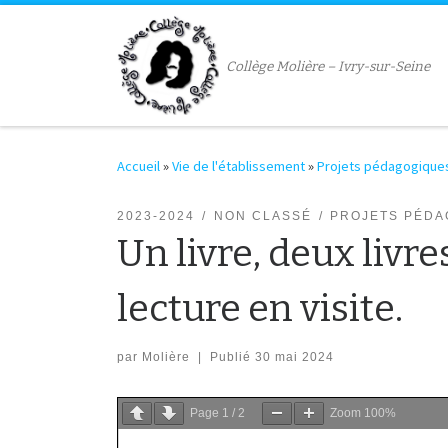
Passer au contenu
Collège Molière – Ivry-sur-Seine
Accueil
»
Vie de l'établissement
»
Projets pédagogique
2023-2024
NON CLASSÉ
PROJETS PÉDA
Un livre, deux livre
lecture en visite.
par
Molière
|
Publié
30 mai 2024
Page
1
/
2
Zoom
100%