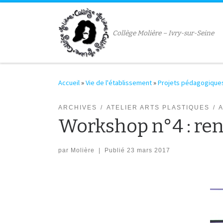
Passer au contenu
Collège Molière – Ivry-sur-Seine
Accueil
»
Vie de l'établissement
»
Projets pédagogique
ARCHIVES
ATELIER ARTS PLASTIQUES
Workshop n°4 : re
par
Molière
|
Publié
23 mars 2017