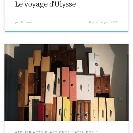
Le voyage d’Ulysse
par
Molière
Publié
14 juin 2022
« Chaque tiroir ouvert est un passage à travers l’espace temps… »
Michel V. vieux monsieur de 83 ans a disparu subitement dans les
tiroirs. Vous partez à sa recherche en explorant chacun un tiroir.
Passé, présent, futur à vous de choisir quand, où, comment, dans
quelles circonstances vous retrouverez des indices […]
ATELIER ARTS PLASTIQUES
ATELIERS