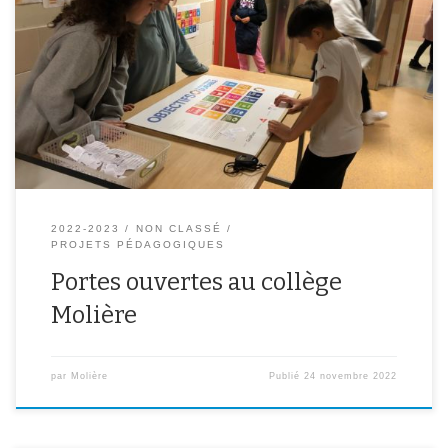
Cette année la soirée portes ouvertes a eu lieu le jeudi 17
novembre 2022 de 18h à 19h30. L’occasion pour les familles des
élèves de CM1 et CM2 de découvrir le collège et ses richesses
pédagogiques.Plusieurs ateliers étaient proposés aux futurs
élèves et leurs parents. Au programme, des expériences
scientifiques, des quiz, du chant, […]
2022-2023
NON CLASSÉ
PROJETS PÉDAGOGIQUES
Portes ouvertes au collège
Molière
par
Molière
Publié
24 novembre 2022