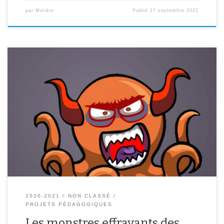
par
Molière
Publié
27 septembre 2021
Découvrez-ci dessous le livre numérique et audio des 6èmes B et
découvrez leurs monstres effrayants ! Cliquez sur l’image pour
avoir peur ! Les monstres effrayants des terribles 6B!!!Cliquez pour
lire ce livre, créé avec Book Creatorhttps://read.bookcreator.com
2020-2021
NON CLASSÉ
PROJETS PÉDAGOGIQUES
Les monstres effrayants des