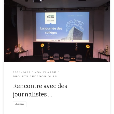
Les élèves de 4ème B ont eu la chance de passer un après-midi
dans les tous nouveaux locaux du journal Le Monde pour
rencontrer des journalistes de diverses rubriques du quotidien et
leur poser des questions.Cette rencontre était organisée dans le
cadre du « Festival du Monde » organisé pour associer le […]
2021-2022
NON CLASSÉ
PROJETS PÉDAGOGIQUES
Rencontre avec des
journalistes …
4ème