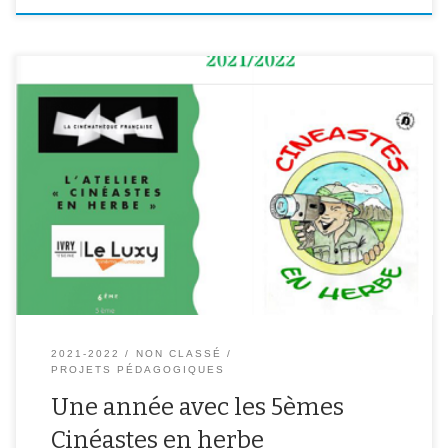
Cette année, et pour la première fois, les élèves du collège
Molière ont eu la possibilité de faire partie de l’option « Cinéastes
en herbe ».Pendant un an, deux heures par semaine, ils ont
découvert le monde du cinéma, son histoire et ses techniques.En
partenariat avec la Cinémathèque française et le Luxy […]
2021-2022
NON CLASSÉ
PROJETS PÉDAGOGIQUES
Une année avec les 5èmes
Cinéastes en herbe