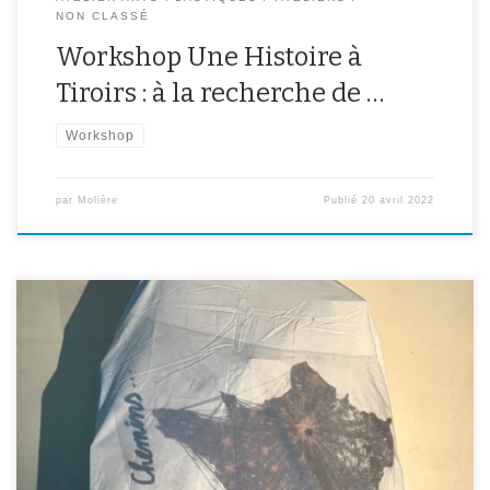
NON CLASSÉ
Workshop Une Histoire à
Tiroirs : à la recherche de …
Workshop
par
Molière
Publié
20 avril 2022
La classe NSA a participé le 12 avril 2022 à un workshop imaginé
par leur professeur d’arts plastiques pour lequel ils devaient, à
partir de tiroirs récoltés dans la rue, travailler la question des
chemins multiples qui les ont menés au collège Molière. Chaque
élève s’est approprié un tiroir de […]