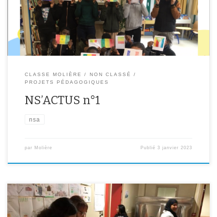
actualités de la classe et sur l’actualité en général. Bonne lecture !
CLASSE MOLIÈRE
NON CLASSÉ
PROJETS PÉDAGOGIQUES
NS’ACTUS n°1
nsa
par
Molière
Publié
3 janvier 2023