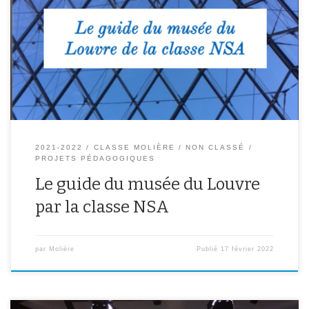
Cliquez sur le lien pour découvrir la visite du Louvre ! Le guide du
musée du Louvre de la classe NSA Cliquez pour lire ce livre, créé
avec Book Creator https://read.bookcreator.com
2021-2022
CLASSE MOLIÈRE
NON CLASSÉ
PROJETS PÉDAGOGIQUES
Le guide du musée du Louvre
par la classe NSA
par
Molière
Publié
17 février 2022