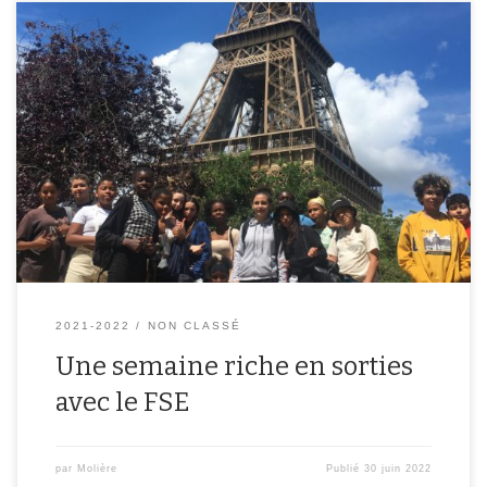
Le Foyer Socio Educatif du collège a proposé cette année
plusieurs sorties aux élèves adhérents. Au programme : un escape
game sur le street art au coeur du 13e arrondissement, une visite
des Catacombes, le Zoo de Vincennes, le planétarium et la Tour
Eiffel ! Une semaine riche en découvertes […]
2021-2022
NON CLASSÉ
Une semaine riche en sorties
avec le FSE
par
Molière
Publié
30 juin 2022