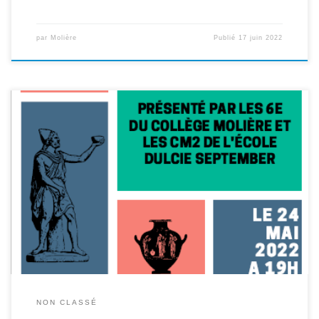
par
Molière
Publié
17 juin 2022
Tout au long de cette année scolaire, les élèves de 6ème A et de
6ème B ont participé à un projet ambitieux : jouer sur scène
l’Odyssée d’Ulysse. Accompagnés et guidés par le chanteur Merlot,
les Bergers en scène, l’équipe du théâtre Antoine Vitez et Mmes
Larroumets et Hurtevent ils […]
NON CLASSÉ