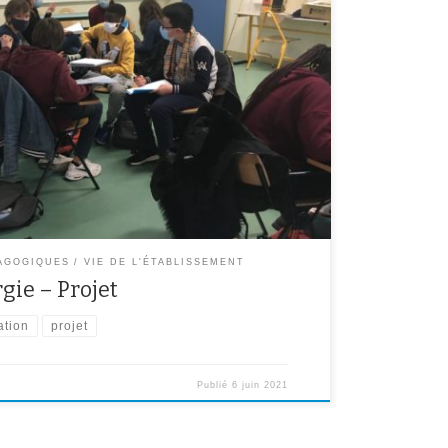
nt présentées cette année au concours Génération
 sensibiliser et d’apprendre les comportements éco
ecter au mieux notre belle Terre. L’objectif pour
 un projet, prenant la forme de leur […]
AGOGIQUES
VIE DE L'ÉTABLISSEMENT
gie – Projet
ation
projet
Publié
6 juin 2021