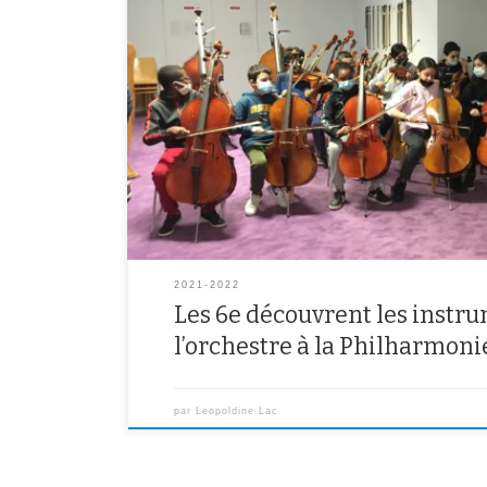
Cette année, l’ensemble des classes de 6e ont eu la c
de l’orchestre à la Philharmonie de Paris. Ils ont égale
instruments de chaque famille instrumentale, et découvr
Venez découvrir en images la sortie de chacune […]
2021-2022
Les 6e découvrent les instr
l’orchestre à la Philharmoni
par
Leopoldine Lac