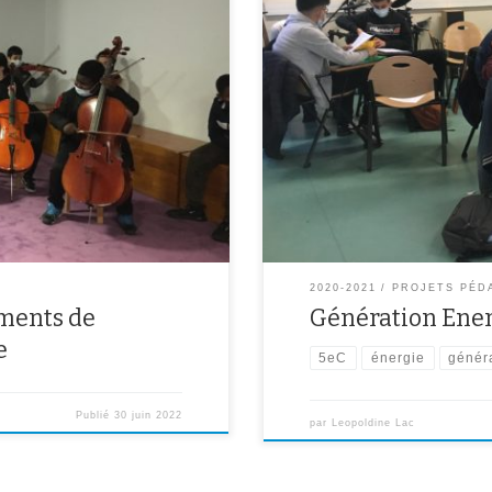
hance de visiter le musée autour
Les classes de 5eC et 5eD se so
ment pu pratiquer certains
Energie. Une manière ludique de
ir en vrai le timbre de ceux-ci.
responsables, à adopter pour resp
chaque classe a été de présenter
2020-2021
PROJETS PÉD
uments de
Génération Ener
e
5eC
énergie
génér
Publié
30 juin 2022
par
Leopoldine Lac