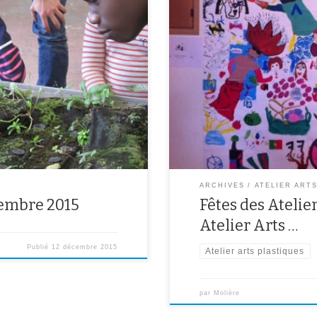
t cette année autour de la
L’atelier Arts Plastiques à la fête
 rendus mercredi 03 décembre
mai 2015, à l’Anis Gras d’Arceuil. 
 monde qui présente différentes
sélectionné pour représenter les a
rd pu poser différentes questions
élèves ont donc présenté leur tra
ARCHIVES
ATELIER ART
cembre 2015
Fêtes des Atelie
Atelier Arts …
Publié
12 décembre 2015
Atelier arts plastiques
par
Molière