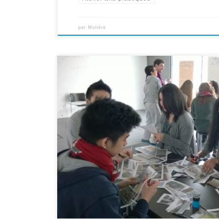
par
Molière
Le jeudi 2 avril, le Mac Val a invité les 3èmes C à com
murs. Les élèves ont ainsi pu poursuivre leur travail, c
proposé en fin d’après-midi plusieurs synopsis en vue de
établissement auquel ils participent […]