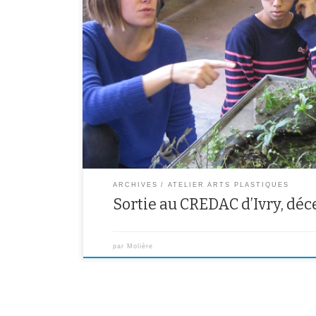
Les 14 élèves de l’atelier arts plastiques qui travaillen
thématique « Installations et œuvres in situ » se sont
dernier au CREDAC pour découvrir l’exposition Tout le
œuvres d’artistes contemporains. Les élèves ont d’abo
sur […]
ARCHIVES
ATELIER ARTS PLASTIQUES
Sortie au CREDAC d’Ivry, dé
par
Molière