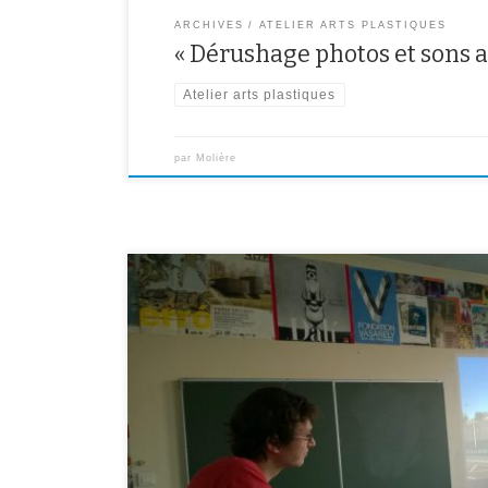
ARCHIVES
ATELIER ARTS PLASTIQUES
« Dérushage photos et sons a
Atelier arts plastiques
par
Molière
Visite contée de l’exposition AD NAUSEAM de Tania Mour
Ce jeudi 22 janvier, les élèves de 3ème C, ont eu la cha
raconté par le conteur Julien Tauber à partir de l’expos
Tania Mouraud, actuellement présentée au Musée d’Ar