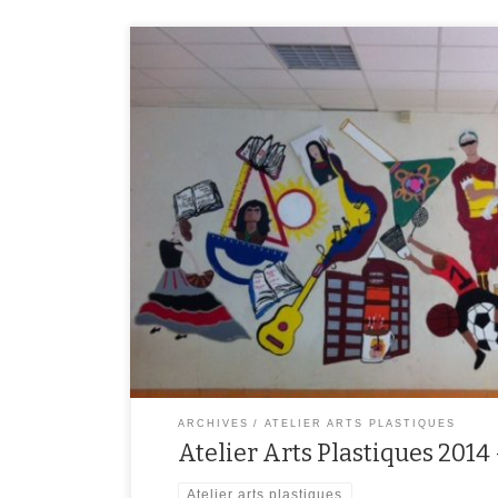
Atelier Arts Plastiques 2014-2015 « Faire une fresque 
les élèves de l’atelier Arts Plastiques ont réalisé une
réfectoire du collège. Cette fresque représente toutes
collège Molière. Pour chacune d’entre elles, plusieurs a
les […]
ARCHIVES
ATELIER ARTS PLASTIQUES
Atelier Arts Plastiques 2014
Atelier arts plastiques