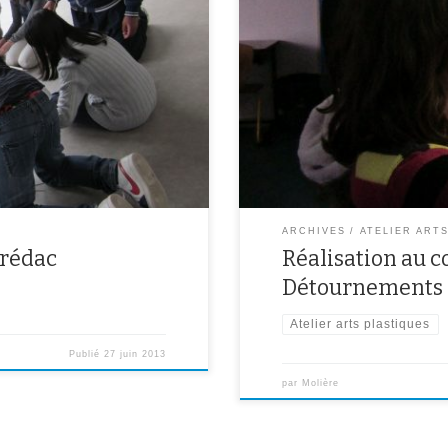
tique au Crédac autour de la
ARCHIVES
ATELIER ART
Crédac
Réalisation au co
Détournements d
Atelier arts plastiques
Publié
27 juin 2013
par
Molière