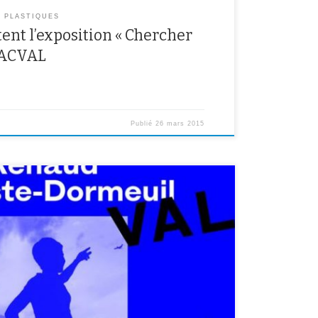
S PLASTIQUES
tent l’exposition « Chercher
MACVAL
Publié
26 mars 2015
LUDE ME OUT » Exposition monographique Le vendredi
 sont allés visiter l’exposition « Include me out »
d’Art contemporain du Val-de-Marne. Il s’agissait là de
er établissements engagé cette année avec la classe