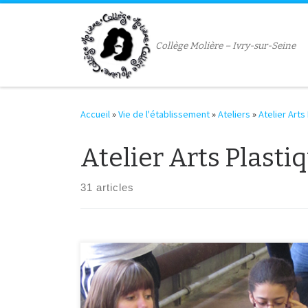
Passer au contenu
Collège Molière – Ivry-sur-Seine
Accueil
»
Vie de l'établissement
»
Ateliers
»
Atelier Arts
Atelier Arts Plasti
31 articles