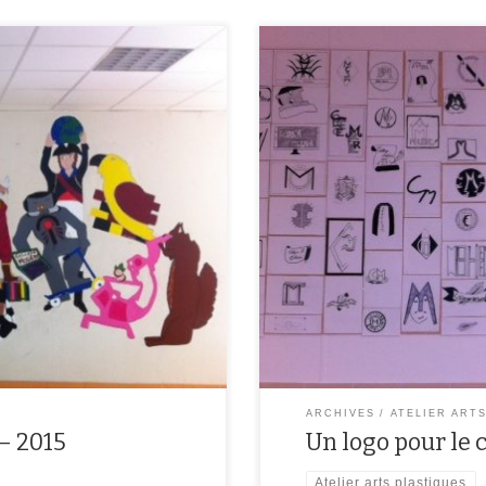
au collège » Cette année scolaire,
Un logo pour le Collège Molière C
 fresque monumentale sur le mur du
logo pour le collège Molière. Les
 les disciplines enseignées au
logo pour le collège Molière. 15 
ttributs (éléments caractérisant
Madame Aubert, […]
ARCHIVES
ATELIER ART
 – 2015
Un logo pour le 
Atelier arts plastiques