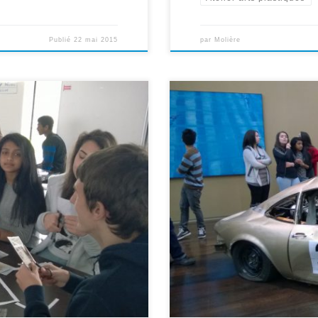
Publié
22 mai 2015
par
Molière
poser une journée entière dans ses
Ce jeudi 26 mars, les élèves de 3
ommencé en janvier, et ont
Inter-Etablissements avec le MACVA
 la restitution du projet inter-
interroge sur la masculinité et le