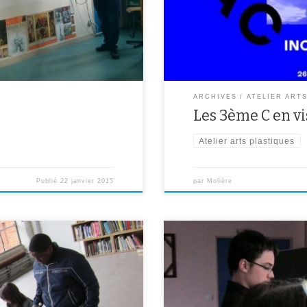
ARCHIVES
ATELIER ART
Les 3ème C en vi
Atelier arts plastiques
Publié
22 janvier 2015
par
Molière