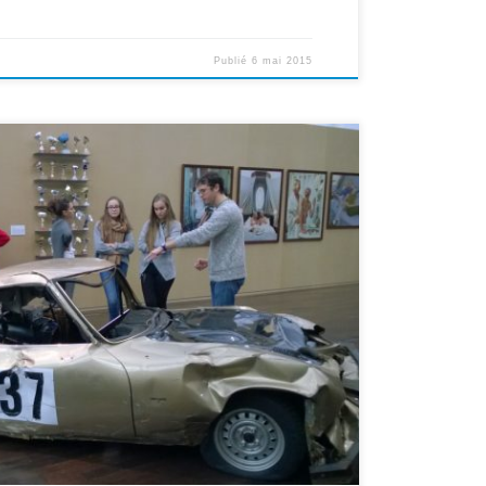
Publié
6 mai 2015
ème C ont poursuivi leur travail dans le cadre du Projet
L. Ils ont visité l’exposition « Chercher le garçon » qui
s modèles établis.