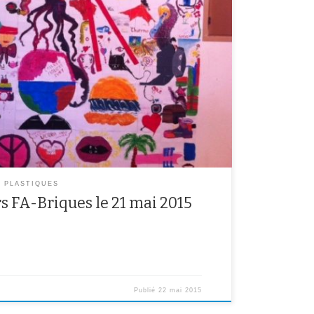
 des Ateliers de l’Académie de Créteil FA-Briques, le 21
L’atelier d’Arts Plastiques du collège Molière a été
teliers artistiques de l’académie de Créteil. Les
vail de l’année: la fresque […]
S PLASTIQUES
rs FA-Briques le 21 mai 2015
Publié
22 mai 2015