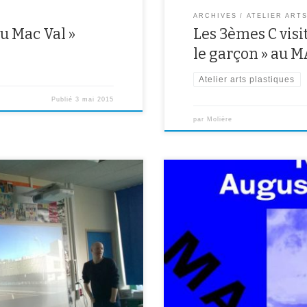
ARCHIVES
ATELIER ART
u Mac Val »
Les 3èmes C visi
le garçon » au 
Atelier arts plastiques
Publié
3 mai 2015
par
Molière
Renaud Auguste-Dormeuil, « INC
aud en salle d’arts plastiques.
6 décembre, les élèves de 3ème C,
nce d’écouter le récit écrit et
présentée actuellement au Musée 
ition « Ad Nauseam » de l’artiste
la première séance du projet int
t […]
de 3ème […]