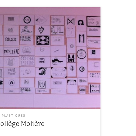
onsigne : Rechercher et réaliser en noir et blanc un
 élèves des classes de 4ème sont conviés à créer un
logos ( 3 par classe de 4ème) ont été sélectionnés par
S PLASTIQUES
collège Molière