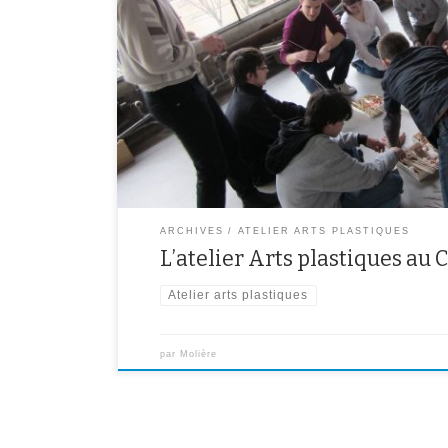
Visite d’une exposition au Crédac Atelier de pra
notion d’équilibre
ARCHIVES
ATELIER ARTS PLASTIQUES
L’atelier Arts plastiques au 
Atelier arts plastiques
par
Molière