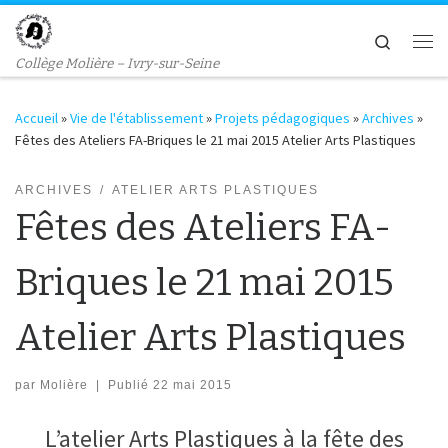
Passer au contenu
Search
Me
Collège Molière – Ivry-sur-Seine
Accueil
»
Vie de l'établissement
»
Projets pédagogiques
»
Archives
»
Fêtes des Ateliers FA-Briques le 21 mai 2015 Atelier Arts Plastiques
ARCHIVES
ATELIER ARTS PLASTIQUES
Fêtes des Ateliers FA-
Briques le 21 mai 2015
Atelier Arts Plastiques
par
Molière
|
Publié
22 mai 2015
L’atelier Arts Plastiques à la fête des