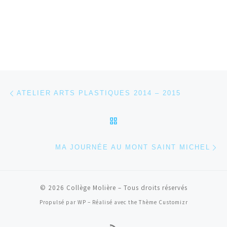
Parcourir les articles
Article précédent
ATELIER ARTS PLASTIQUES 2014 – 2015
RETOUR À LA LISTE DES
Ar
MA JOURNÉE AU MONT SAINT MICHEL
© 2026
Collège Molière
– Tous droits réservés
Propulsé par
WP
– Réalisé avec the
Thème Customizr