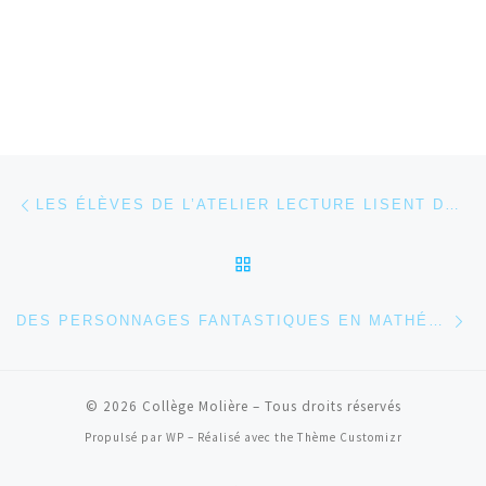
Parcourir les articles
Article précédent
LES ÉLÈVES DE L’ATELIER LECTURE LISENT DES HISTOIRES AUX CP
RETOUR À LA LISTE DES
Ar
DES PERSONNAGES FANTASTIQUES EN MATHÉMATIQUES
© 2026
Collège Molière
– Tous droits réservés
Propulsé par
WP
– Réalisé avec the
Thème Customizr