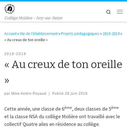
Passer au contenu
Search
Me
Collège Molière – Ivry-sur-Seine
Accueil
»
Vie de l'établissement
»
Projets pédagogiques
»
2018-2019
»
« Au creux de ton oreille »
2018-2019
« Au creux de ton oreille
»
par
Mme Andre-Poyaud
|
Publié
28 juin 2019
ème
ème
Cette année, une classe de 6
, deux classes de 5
et la classe NSA du collège Molière ont travaillé avec le
collectif Quatre ailes en résidence au collège.