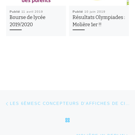
Publié
11 avril 2019
Publié
10 juin 2019
Bourse de lycée
Résultats Olympiades :
2019/2020
Molière 1er !!
Parcourir les articles
Article précédent
LES 6ÈMESC CONCEPTEURS D’AFFICHES DE CINÉMA !
RETOUR À LA LISTE DES
Ar