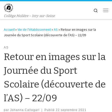
Passer au contenu
Search
Me
Collège Molière – Ivry-sur-Seine
Accueil
»
Vie de l'établissement
»
AS
»
Retour en images sur la
Journée du Sport Scolaire (découverte de l’AS) – 22/09
AS
Retour en images sur la
Journée du Sport
Scolaire (découverte de
l’AS) – 22/09
par
Johanna Callegari
|
Publié
22 septembre 2021