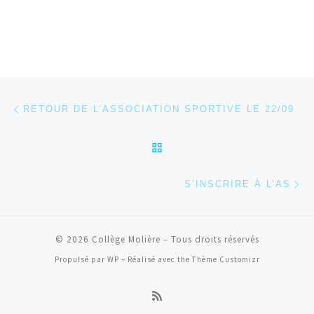
Parcourir les articles
Article précédent
RETOUR DE L’ASSOCIATION SPORTIVE LE 22/09
RETOUR À LA LISTE DES
Ar
S’INSCRIRE À L’AS
© 2026
Collège Molière
– Tous droits réservés
Propulsé par
WP
– Réalisé avec the
Thème Customizr