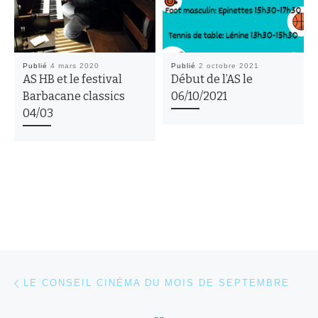
Publié
4 mars 2020
Publié
2 octobre 2021
AS HB et le festival
Début de l’AS le
Barbacane classics
06/10/2021
04/03
Parcourir les articles
Article précédent
LE CONSEIL CINÉMA DU MOIS DE SEPTEMBRE