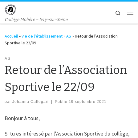
Passer au contenu
Search
Me
Collège Molière – Ivry-sur-Seine
Accueil
»
Vie de l'établissement
»
AS
»
Retour de l’Association
Sportive le 22/09
AS
Retour de l’Association
Sportive le 22/09
par
Johanna Callegari
|
Publié
19 septembre 2021
Bonjour à tous,
Si tu es intéressé par l’Association Sportive du collège,