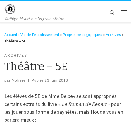
Passer au contenu
Search
Me
Collège Molière – Ivry-sur-Seine
Accueil
»
Vie de l'établissement
»
Projets pédagogiques
»
Archives
»
Théâtre – 5E
ARCHIVES
Théâtre – 5E
par
Molière
|
Publié
23 juin 2013
Les élèves de 5E de Mme Delpey se sont appropriés
certains extraits du livre
« Le Roman de Renart »
pour
les jouer sous forme de saynètes, mais Houda vous en
parlera mieux :