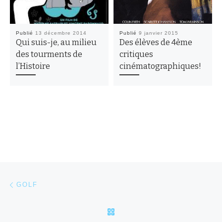
Publié
13 décembre 2014
Publié
9 janvier 2015
Qui suis-je, au milieu
Des élèves de 4ème
des tourments de
critiques
l’Histoire
cinématographiques!
Parcourir les articles
Article précédent
GOLF
RETOUR À LA LISTE DES