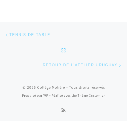
Parcourir les articles
Article précédent
TENNIS DE TABLE
RETOUR À LA LISTE DES
Ar
RETOUR DE L’ATELIER URUGUAY
© 2026
Collège Molière
– Tous droits réservés
Propulsé par
WP
– Réalisé avec the
Thème Customizr
Connexion