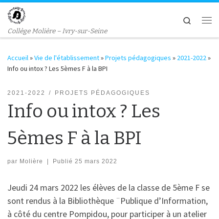
Passer au contenu
Search
Me
Collège Molière – Ivry-sur-Seine
Accueil
»
Vie de l'établissement
»
Projets pédagogiques
»
2021-2022
»
Info ou intox ? Les 5èmes F à la BPI
2021-2022
PROJETS PÉDAGOGIQUES
Info ou intox ? Les
5èmes F à la BPI
par
Molière
|
Publié
25 mars 2022
Jeudi 24 mars 2022 les élèves de la classe de 5ème F se
sont rendus à la Bibliothèque ¨Publique d’Information,
à côté du centre Pompidou, pour participer à un atelier