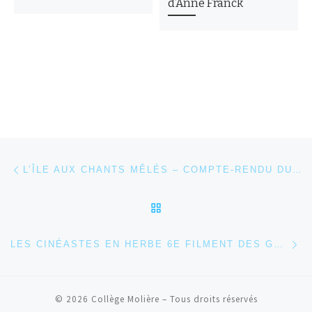
d’Anne Franck
Parcourir les articles
Article précédent
L’ÎLE AUX CHANTS MÊLÉS – COMPTE-RENDU DU SPECTACLE PAR LES ÉLÈVES DE NSA
RETOUR À LA LISTE DES
Ar
LES CINÉASTES EN HERBE 6E FILMENT DES GAGS !
© 2026
Collège Molière
– Tous droits réservés