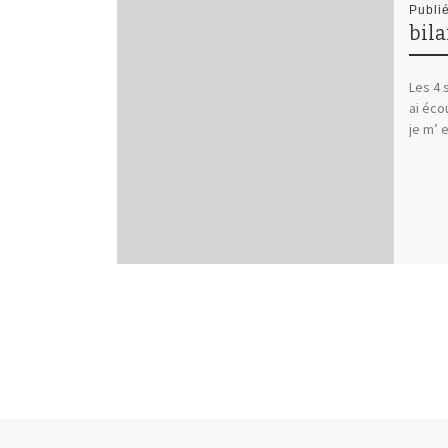
Publi
bil
Les 4 
ai éco
je m’ 
Article précédent