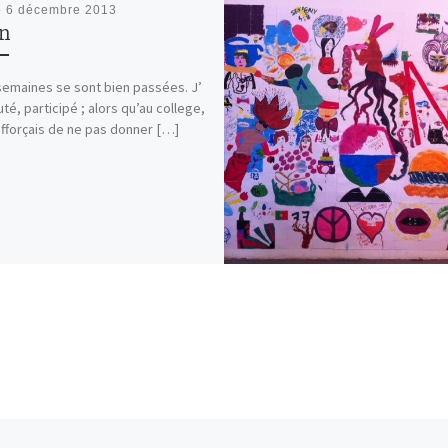
é
6 décembre 2013
an
semaines se sont bien passées. J’
uté, participé ; alors qu’au college,
efforçais de ne pas donner […]